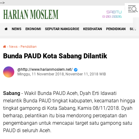
-->
SABTU
8 08 2026
NEWS
EKONOMI
SEPUTAR NANGGROE
KESEHATAN
PENDIDIKAN
SOSI
›
News
›
Pendidikan
Bunda PAUD Kota Sabang Dilantik
Bunda PAUD Kota Sabang Dilantik
http://www.harianmoslem.net/
Minggu, 11 November 2018, November 11, 2018 WIB
Sabang
- Wakil Bunda PAUD Aceh, Dyah Erti Idawati
melantik Bunda PAUD tingkat kabupaten, kecamatan hingga
tingkat gampong di Kota Sabang, Kamis 08/11/2018. Dyah
berharap, pelantikan itu bisa mendorong percepatan dan
pengembangan untuk mencapai target satu gampong satu
PAUD di seluruh Aceh.