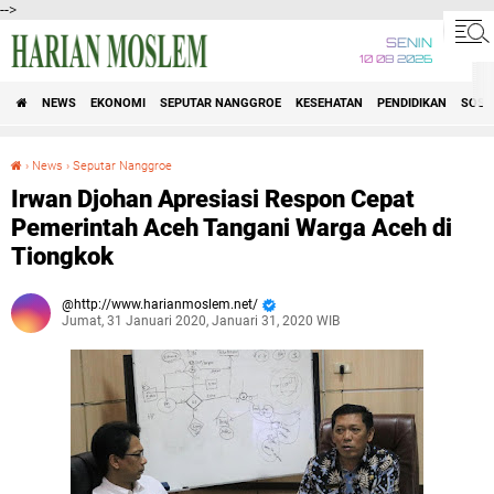
-->
SENIN
10 08 2026
NEWS
EKONOMI
SEPUTAR NANGGROE
KESEHATAN
PENDIDIKAN
SOSI
›
News
›
Seputar Nanggroe
Irwan Djohan Apresiasi Respon Cepat Pemerintah Aceh Tangani Warga Aceh di Tiongkok
Irwan Djohan Apresiasi Respon Cepat
Pemerintah Aceh Tangani Warga Aceh di
Tiongkok
http://www.harianmoslem.net/
Jumat, 31 Januari 2020, Januari 31, 2020 WIB