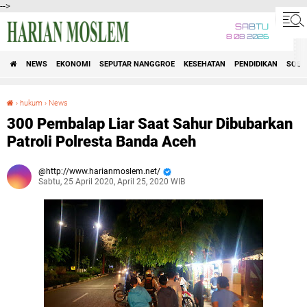
-->
SABTU
8 08 2026
NEWS
EKONOMI
SEPUTAR NANGGROE
KESEHATAN
PENDIDIKAN
SOSI
›
hukum
›
News
300 Pembalap Liar Saat Sahur Dibubarkan Patroli Polresta Banda Aceh
300 Pembalap Liar Saat Sahur Dibubarkan
Patroli Polresta Banda Aceh
http://www.harianmoslem.net/
Sabtu, 25 April 2020, April 25, 2020 WIB