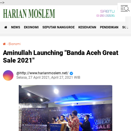
-->
SABTU
8 08 2026
NEWS
EKONOMI
SEPUTAR NANGGROE
KESEHATAN
PENDIDIKAN
SOSI
›
Ekonomi
Aminullah Launching "Banda Aceh Great Sale 2021"
Aminullah Launching "Banda Aceh Great
Sale 2021"
http://www.harianmoslem.net/
Selasa, 27 April 2021, April 27, 2021 WIB