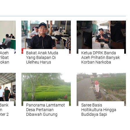
 Aceh
Bakat Anak Muda
Ketua DPRK Banda
libat
Yang Balapan Di
Aceh Prihatin Banyak
pokan
Ulelheu Harus
Korban Narkoba
tuhkan
Disalurkan
Tidak
 Bank
Panorama Lamtamot
Saree Basis
an
Desa Pertanian
Holtikultura Hingga
ter 2
Dibawah Gunung
Budidaya Sapi
akam
Seulawah
Inseminasi Buatan