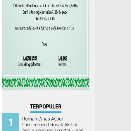
TERPOPULER
Rumah Dinas Aspol
Lamteumen I Rusak Akibat
Angin Kencang Disertai Hujan,