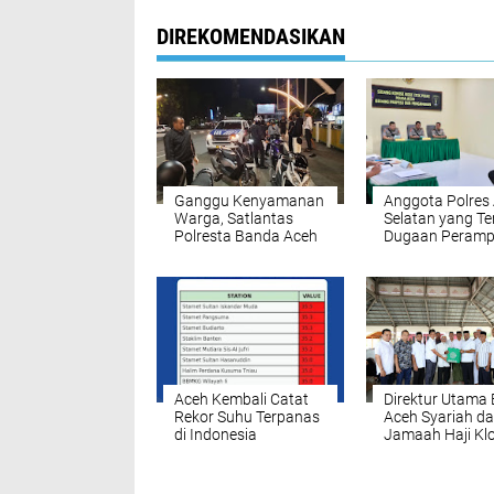
DIREKOMENDASIKAN
Ganggu Kenyamanan
Anggota Polres
Warga, Satlantas
Selatan yang Ter
Polresta Banda Aceh
Dugaan Peram
Sita 80 Sepeda Motor
Toko Emas Dija
Gunakan Knalpot
Sanksi
Brong
Pemberhentian 
Dengan Hormat
Aceh Kembali Catat
Direktur Utama
Rekor Suhu Terpanas
Aceh Syariah d
di Indonesia
Jamaah Haji Klo
Aceh Ziarahi M
Habib Bugak