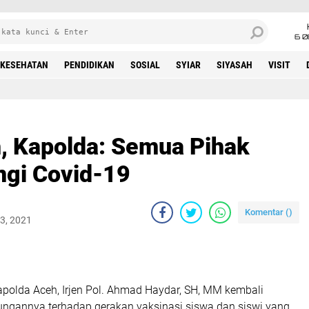
6 0
KESEHATAN
PENDIDIKAN
SOSIAL
SYIAR
SIYASAH
VISIT
, Kapolda: Semua Pihak
ngi Covid-19
Komentar (
)
3, 2021
olda Aceh, Irjen Pol. Ahmad Haydar, SH, MM kembali
gannya terhadap gerakan vaksinasi siswa dan siswi yang