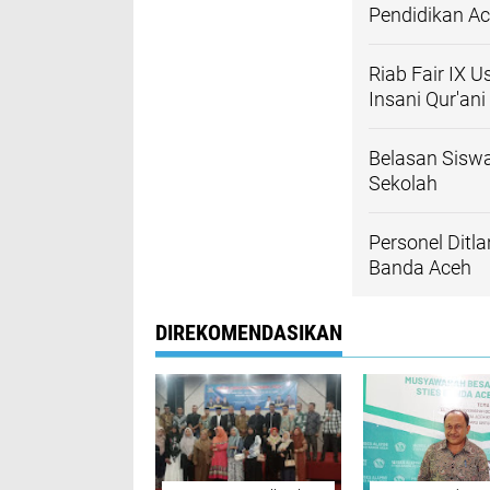
Pendidikan A
Riab Fair IX
Insani Qur'an
Belasan Sisw
Sekolah
Personel Ditl
Banda Aceh
DIREKOMENDASIKAN