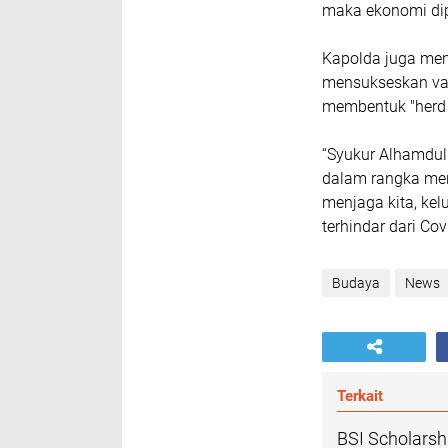
maka ekonomi dip
Kapolda juga men
mensukseskan vak
membentuk "herd
“Syukur Alhamduli
dalam rangka men
menjaga kita, kel
terhindar dari Cov
Budaya
News
Terkait
BSI Scholars