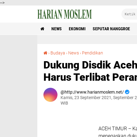
-->
NEWS
EKONOMI
SEPUTAR NANGGROE
Dukung Disdik Aceh, Kapolda: Semua Pihak Harus Terlibat Perangi Covid-19
›
Budaya
›
News
›
Pendidikan
Dukung Disdik Aceh
Harus Terlibat Pera
http://www.harianmoslem.net/
Kamis, 23 September 2021, September 2
WIB
ACEH TIMUR – Kap
menegaskan dukun