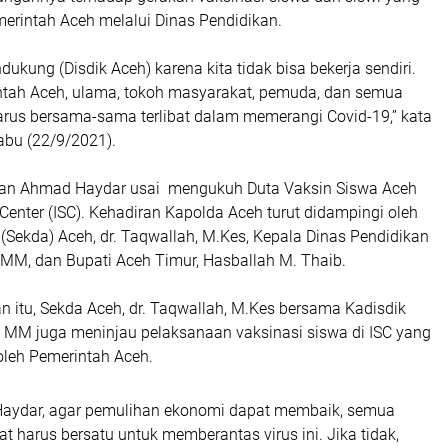
emerintah Aceh melalui Dinas Pendidikan.
ukung (Disdik Aceh) karena kita tidak bisa bekerja sendiri.
rintah Aceh, ulama, tokoh masyarakat, pemuda, dan semua
rus bersama-sama terlibat dalam memerangi Covid-19,” kata
bu (22/9/2021).
kan Ahmad Haydar usai mengukuh Duta Vaksin Siswa Aceh
t Center (ISC). Kehadiran Kapolda Aceh turut didampingi oleh
 (Sekda) Aceh, dr. Taqwallah, M.Kes, Kepala Dinas Pendidikan
, MM, dan Bupati Aceh Timur, Hasballah M. Thaib.
 itu, Sekda Aceh, dr. Taqwallah, M.Kes bersama Kadisdik
i, MM juga meninjau pelaksanaan vaksinasi siswa di ISC yang
oleh Pemerintah Aceh.
aydar, agar pemulihan ekonomi dapat membaik, semua
 harus bersatu untuk memberantas virus ini. Jika tidak,