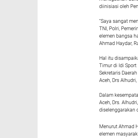
diinisiasi oleh P
“Saya sangat mend
TNI, Polri, Peme
elemen bangsa ha
Ahmad Haydar, Ra
Hal itu disampai
Timur di Idi Spor
Sekretaris Daerah
Aceh, Drs Alhudri
Dalam kesempatan
Aceh, Drs. Alhudr
diselenggarakan 
Menurut Ahmad H
elemen masyarakat