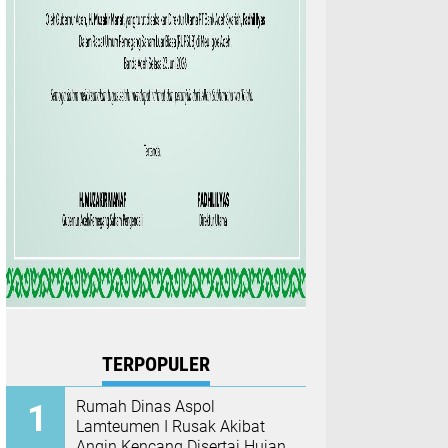
TERPOPULER
Rumah Dinas Aspol
Lamteumen I Rusak Akibat
Angin Kencang Disertai Hujan,