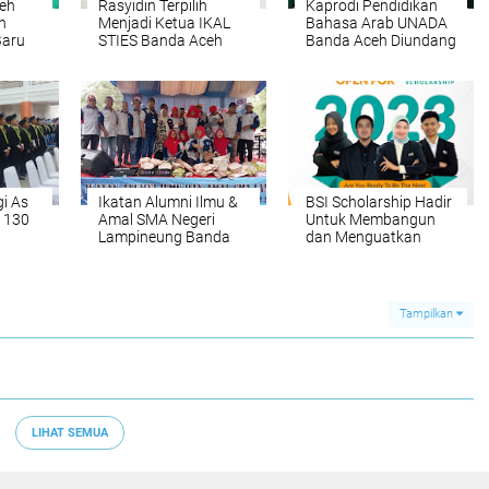
eh
Rasyidin Terpilih
Kaprodi Pendidikan
h
Menjadi Ketua IKAL
Bahasa Arab UNADA
Baru
STIES Banda Aceh
Banda Aceh Diundang
Lewat Voting
Sebagai Pemateri
Dalam Talk Show
Membangun Karir
i As
Ikatan Alumni Ilmu &
BSI Scholarship Hadir
 130
Amal SMA Negeri
Untuk Membangun
Lampineung Banda
dan Menguatkan
Aceh Giat Reuni Akbar
Pendidikan Aceh
Tahun 2023
Tampilkan
LIHAT SEMUA