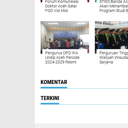
Forum Komunikasi
STIES Banda Ac
Doktor Aceh Gelar
Akan Menamba
FGD Visi Misi
Program Studi 
Pendidikan Mualem -
Dek Fadh
Pengurus DPD IKA
Perguruan Tingg
Undip Aceh Periode
Waliyah Wisuda
2024-2029 Resmi
Sarjana
Dilantik
KOMENTAR
TERKINI