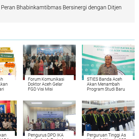
n Peran Bhabinkamtibmas Bersinergi dengan Ditjen
ah
Forum Komunikasi
STIES Banda Aceh
Akan
Doktor Aceh Gelar
Akan Menambah
ari
FGD Visi Misi
Program Studi Baru
025
Pendidikan Mualem -
Dek Fadh
ikan
Pengurus DPD IKA
Perguruan Tinggi As