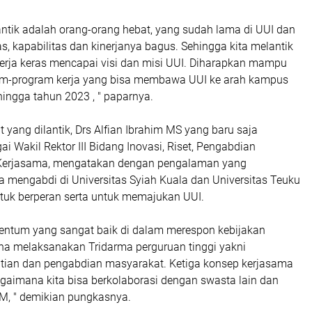
antik adalah orang-orang hebat, yang sudah lama di UUI dan
as, kapabilitas dan kinerjanya bagus. Sehingga kita melantik
erja keras mencapai visi dan misi UUI. Diharapkan mampu
m-program kerja yang bisa membawa UUI ke arah kampus
hingga tahun 2023 , " paparnya.
t yang dilantik, Drs Alfian Ibrahim MS yang baru saja
i Wakil Rektor III Bidang Inovasi, Riset, Pengabdian
Kerjasama, mengatakan dengan pengalaman yang
a mengabdi di Universitas Syiah Kuala dan Universitas Teuku
tuk berperan serta untuk memajukan UUI.
entum yang sangat baik di dalam merespon kebijakan
na melaksanakan Tridarma perguruan tinggi yakni
litian dan pengabdian masyarakat. Ketiga konsep kerjasama
agaimana kita bisa berkolaborasi dengan swasta lain dan
, " demikian pungkasnya.