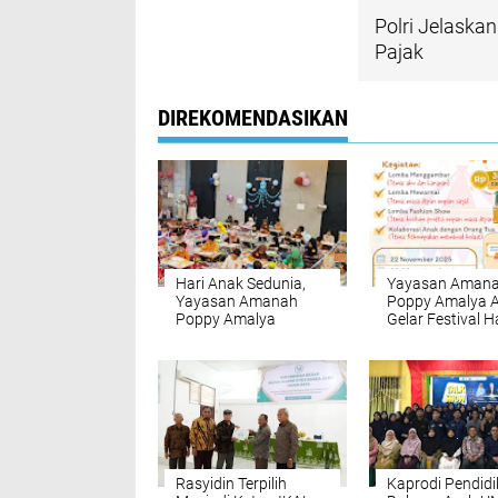
Polri Jelaska
Pajak
DIREKOMENDASIKAN
Hari Anak Sedunia,
Yayasan Aman
Yayasan Amanah
Poppy Amalya 
Poppy Amalya
Gelar Festival H
Adakan Berbagai
Anak Sedunia 2
Lomba Kreasi Untuk
Anak
Rasyidin Terpilih
Kaprodi Pendid