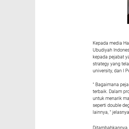
Kepada media Har
Ubudiyah Indones
kepada pejabat y
strategy yang te
university, dan I P
" Bagaimana pejab
terbaik. Dalam pr
untuk menarik ma
seperti double de
lainnya, " jelasnya
Ditambahkannya,