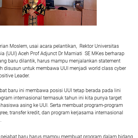
ian Moslem, usai acara pelantikan, Rektor Universitas
ia (UUI) Aceh Prof Adjunct Dr Marniati SE MKes berharap
ang baru dilantik, harus mampu menjalankan statement
lah disusun untuk membawa UUI menjadi world class cyber
ositive Leader.
at baru ini membawa posisi UUI tetap berada pada lini
ogram internasional termasuk tahun ini kita punya target
hasiswa asing ke UUI. Serta membuat program-program
gree, transfer kredit, dan program kerjasama internasional
.
 pejabat baru harus mampu membuat program dalam bidang