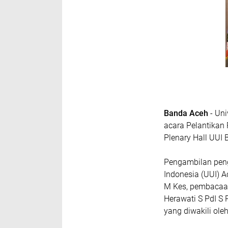
Banda Aceh
- Un
acara Pelantikan 
Plenary Hall UUI
Pengambilan peng
Indonesia (UUI) A
M Kes, pembacaan
Herawati S PdI S 
yang diwakili ole