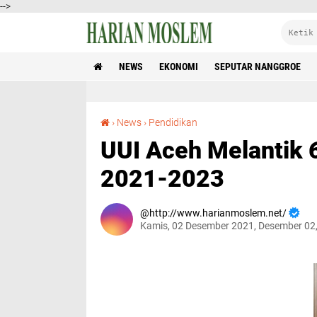
-->
NEWS
EKONOMI
SEPUTAR NANGGROE
UUI Aceh Melantik 6 Pejabat Struktural Periode 2021-2023
›
News
›
Pendidikan
UUI Aceh Melantik 6
2021-2023
http://www.harianmoslem.net/
Kamis, 02 Desember 2021, Desember 02