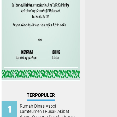
TERPOPULER
Rumah Dinas Aspol
Lamteumen I Rusak Akibat
Angin Kencang Disertai Hujan,