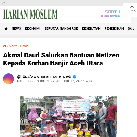
-->
SABTU
8 08 2026
NEWS
EKONOMI
SEPUTAR NANGGROE
KESEHATAN
PENDIDIKAN
SOSI
›
News
›
Sosial
Akmal Daud Salurkan Bantuan Netizen Kepada Korban Banjir Aceh Utara
Akmal Daud Salurkan Bantuan Netizen
Kepada Korban Banjir Aceh Utara
http://www.harianmoslem.net/
Rabu, 12 Januari 2022, Januari 12, 2022 WIB