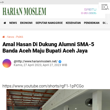
-->
SABTU
8 08 2026
NEWS
EKONOMI
SEPUTAR NANGGROE
KESEHATAN
PENDIDIKAN
SOSI
›
News
›
Politik
Amal Hasan Di Dukung Alumni SMA-5 Banda Aceh Maju Bupati Aceh Jaya
Amal Hasan Di Dukung Alumni SMA-5
Banda Aceh Maju Bupati Aceh Jaya
http://www.harianmoslem.net/
Kamis, 27 April 2023, April 27, 2023 WIB
https://www.youtube.com/shorts/rgF1-1pPCGo