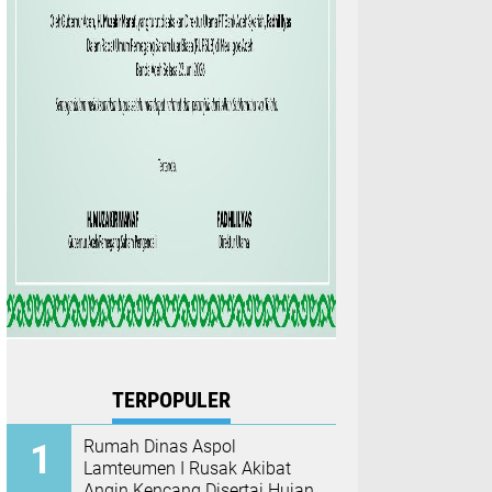
TERPOPULER
Rumah Dinas Aspol
Lamteumen I Rusak Akibat
Angin Kencang Disertai Hujan,