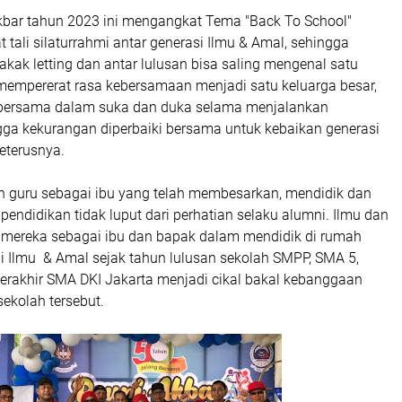
kbar tahun 2023 ini mengangkat Tema "Back To School"
tali silaturrahmi antar generasi Ilmu & Amal, sehingga
kak letting dan antar lulusan bisa saling mengenal satu
mempererat rasa kebersamaan menjadi satu keluarga besar,
 bersama dalam suka dan duka selama menjalankan
gga kekurangan diperbaiki bersama untuk kebaikan generasi
seterusnya.
 guru sebagai ibu yang telah membesarkan, mendidik dan
ndidikan tidak luput dari perhatian selaku alumni. Ilmu dan
mereka sebagai ibu dan bapak dalam mendidik di rumah
i Ilmu & Amal sejak tahun lulusan sekolah SMPP, SMA 5,
rakhir SMA DKI Jakarta menjadi cikal bakal kebanggaan
sekolah tersebut.