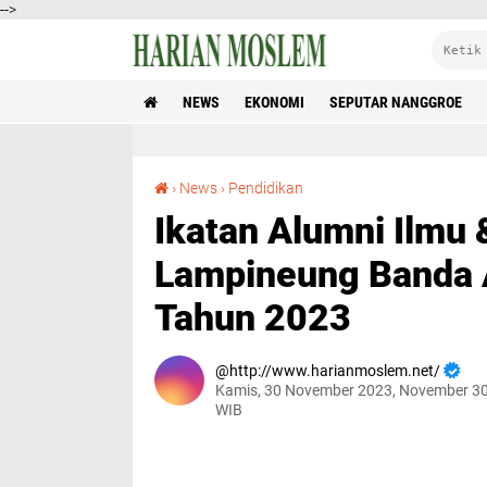
-->
NEWS
EKONOMI
SEPUTAR NANGGROE
Ikatan Alumni Ilmu & Amal SMA Negeri Lampineung Banda Aceh Giat Reuni Akbar Tahun 2023
›
News
›
Pendidikan
Ikatan Alumni Ilmu
Lampineung Banda A
Tahun 2023
http://www.harianmoslem.net/
Kamis, 30 November 2023, November 30
WIB