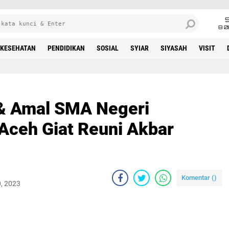
8 0
KESEHATAN
PENDIDIKAN
SOSIAL
SYIAR
SIYASAH
VISIT
 & Amal SMA Negeri
ceh Giat Reuni Akbar
Komentar (
)
, 2023