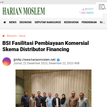
-->
JUM'AT
7 08 2026
NEWS
EKONOMI
SEPUTAR NANGGROE
KESEHATAN
PENDIDIKAN
SOSI
›
Ekonomi
›
News
BSI Fasilitasi Pembiayaan Komersial Skema Distributor Financing
BSI Fasilitasi Pembiayaan Komersial
Skema Distributor Financing
http://www.harianmoslem.net/
Jumat, 22 Desember 2023, Desember 22, 2023 WIB