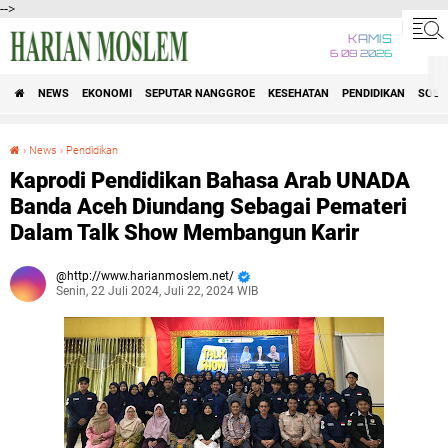
-->
KAMIS
6 08 2026
NEWS
EKONOMI
SEPUTAR NANGGROE
KESEHATAN
PENDIDIKAN
SOSI
›
News
›
Pendidikan
Kaprodi Pendidikan Bahasa Arab UNADA Banda Aceh Diundang Sebagai Pemateri Dalam Talk Show Membangun Karir
Kaprodi Pendidikan Bahasa Arab UNADA
Banda Aceh Diundang Sebagai Pemateri
Dalam Talk Show Membangun Karir
http://www.harianmoslem.net/
Senin, 22 Juli 2024, Juli 22, 2024 WIB