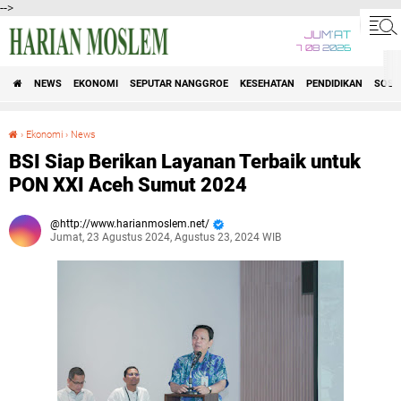
-->
JUM'AT
7 08 2026
NEWS
EKONOMI
SEPUTAR NANGGROE
KESEHATAN
PENDIDIKAN
SOSI
›
Ekonomi
›
News
BSI Siap Berikan Layanan Terbaik untuk PON XXI Aceh Sumut 2024
BSI Siap Berikan Layanan Terbaik untuk
PON XXI Aceh Sumut 2024
http://www.harianmoslem.net/
Jumat, 23 Agustus 2024, Agustus 23, 2024 WIB