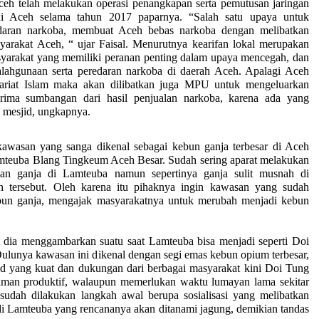
 melakukan operasi penangkapan serta pemutusan jaringan
di Aceh selama tahun 2017 paparnya. “Salah satu upaya untuk
daran narkoba, membuat Aceh bebas narkoba dengan melibatkan
yarakat Aceh, “ ujar Faisal. Menurutnya kearifan lokal merupakan
syarakat yang memiliki peranan penting dalam upaya mencegah, dan
lahgunaan serta peredaran narkoba di daerah Aceh. Apalagi Aceh
yariat Islam maka akan dilibatkan juga MPU untuk mengeluarkan
ima sumbangan dari hasil penjualan narkoba, karena ada yang
mesjid, ungkapnya.
kawasan yang sanga dikenal sebagai kebun ganja terbesar di Aceh
teuba Blang Tingkeum Aceh Besar. Sudah sering aparat melakukan
an ganja di Lamteuba namun sepertinya ganja sulit musnah di
 tersebut. Oleh karena itu pihaknya ingin kawasan yang sudah
ebun ganja, mengajak masyarakatnya untuk merubah menjadi kebun
t dia menggambarkan suatu saat Lamteuba bisa menjadi seperti Doi
Dulunya kawasan ini dikenal dengan segi emas kebun opium terbesar,
 yang kuat dan dukungan dari berbagai masyarakat kini Doi Tung
aman produktif, walaupun memerlukan waktu lumayan lama sekitar
 sudah dilakukan langkah awal berupa sosialisasi yang melibatkan
 di Lamteuba yang rencananya akan ditanami jagung, demikian tandas