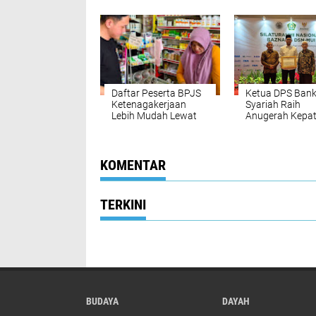
Komitmen
Berkelanjutan
Keterbukaan
Informasi
Daftar Peserta BPJS
Ketua DPS Bank
Ketenagakerjaan
Syariah Raih
Lebih Mudah Lewat
Anugerah Kepa
BSI Agen
Zakat Berdampa
BAZNAS dan DS
MUI
KOMENTAR
TERKINI
BUDAYA
DAYAH