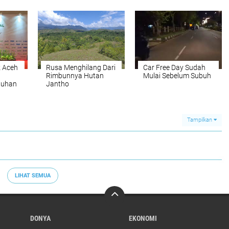
Secara Transparan
agar Dipercaya
Masyarakat
 Aceh
Rusa Menghilang Dari
Car Free Day Sudah
Rimbunnya Hutan
Mulai Sebelum Subuh
tuhan
Jantho
k dari
N-
Tampilkan
LIHAT SEMUA
DONYA
EKONOMI