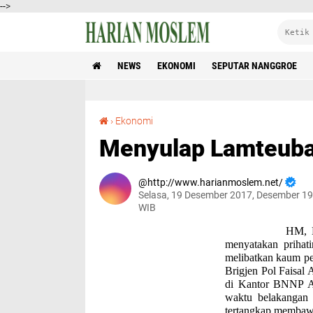
-->
NEWS
EKONOMI
SEPUTAR NANGGROE
Menyulap Lamteuba Menjadi Doi Tung
›
Ekonomi
Menyulap Lamteuba
http://www.harianmoslem.net/
Selasa, 19 Desember 2017, Desember 19
WIB
HM, Band
menyatakan prihat
melibatkan kaum pe
Brigjen Pol Faisal
di Kantor BNNP Ac
waktu belakangan 
tertangkap membawa 