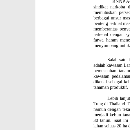
BNNP Aceh telah
sindikat narkoba 
memutuskan perse
berbagai unsur mas
benteng terkuat ma
memberantas penya
terkenal dengan s
fatwa haram mener
menyumbang untuk 
Salah satu 
adalah kawasan Lam
pemusnahan tanam
kawasan pedalaman
dikenal sebagai k
tanaman produktif.
Lebih lanju
Tung di Thailand. 
namun dengan tekad
menjadi kebun tan
30 tahun. Saat ini
lahan seluas 20 ha