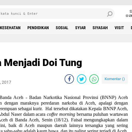
8 0
KESEHATAN
PENDIDIKAN
SOSIAL
SYIAR
SIYASAH
VISIT
 Menjadi Doi Tung
Komentar (
)
, 2017
a Aceh -
Badan Narkotika Nasional Provinsi (BNNP) Aceh
in dengan maraknya peredaran narkoba di Aceh, apalagi dengan
rempuan sebagai kurir. Hal tersebut dikatakan Kepala BNNP Aceh,
 Abdul Naser dalam acara
coffee morning
bersama puluhan wartawan
eh di Banda Aceh, Senin (18/12). Faisal mengungkapkan dalam
ini, baik di Aceh maupun daerah lainnya tersangka yang sering
sabu-sabu adalah kaum hawa, dan itu paling sering terjadi di Aceh.