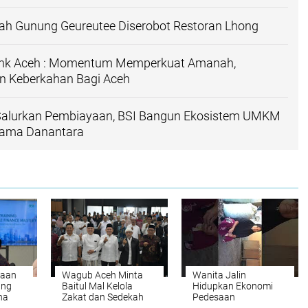
ah Gunung Geureutee Diserobot Restoran Lhong
ank Aceh : Momentum Memperkuat Amanah,
 Keberkahan Bagi Aceh
Salurkan Pembiayaan, BSI Bangun Ekosistem UMKM
sama Danantara
yaan
Wagub Aceh Minta
Wanita Jalin
ang
Baitul Mal Kelola
Hidupkan Ekonomi
ha
Zakat dan Sedekah
Pedesaan