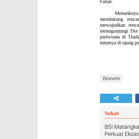
Faisal.
Menariknya 
mendukung renca
mewujudkan renca
menngunjungi Doi
pariwisata di Thai
tuturnya di ujung p
Ekonomi
Terkait
BSI Matangka
Perkuat Ekosi