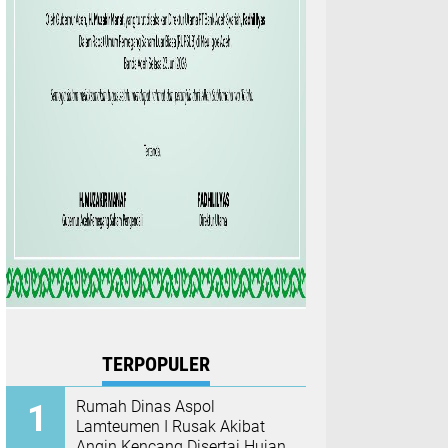
TERPOPULER
Rumah Dinas Aspol
Lamteumen I Rusak Akibat
Angin Kencang Disertai Hujan,