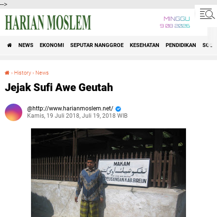
-->
MINGGU
9 08 2026
NEWS
EKONOMI
SEPUTAR NANGGROE
KESEHATAN
PENDIDIKAN
SOSI
›
History
›
News
Jejak Sufi Awe Geutah
Jejak Sufi Awe Geutah
http://www.harianmoslem.net/
Kamis, 19 Juli 2018, Juli 19, 2018 WIB