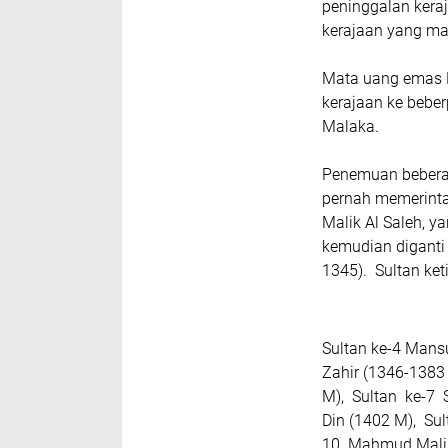
peninggalan kera
kerajaan yang m
Mata uang emas K
kerajaan ke bebe
Malaka.
Penemuan bebera
pernah memerinta
Malik Al Saleh, y
kemudian diganti
1345). Sultan ke
Sultan ke-4 Mans
Zahir (1346-1383 
M), Sultan ke-7 
Din (1402 M), Sul
10 Mahmud Malik 