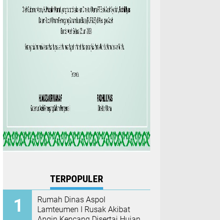
TERPOPULER
Rumah Dinas Aspol
Lamteumen I Rusak Akibat
Angin Kencang Disertai Hujan,