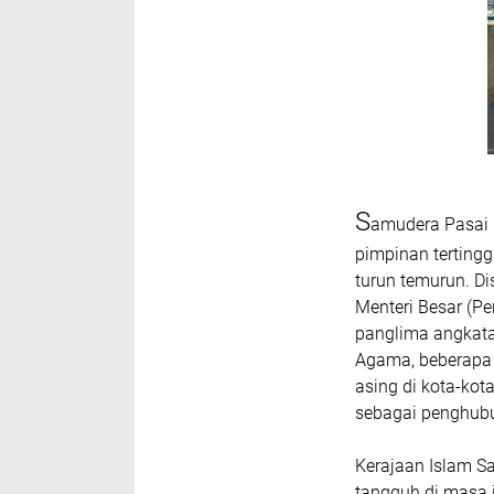
S
amudera Pasai 
pimpinan terting
turun temurun. Di
Menteri Besar (P
panglima angkata
Agama, beberapa
asing di kota-ko
sebagai penghubu
Kerajaan Islam S
tangguh di masa 