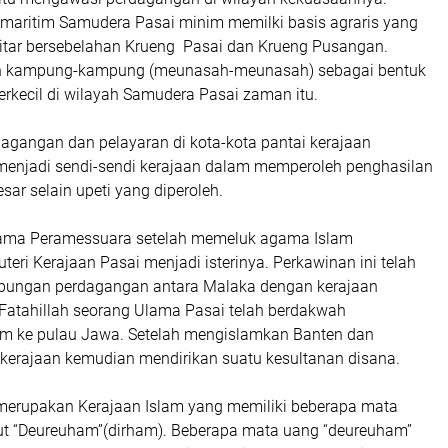
 maritim Samudera Pasai minim memilki basis agraris yang
itar bersebelahan Krueng Pasai dan Krueng Pusangan.
ah kampung-kampung (meunasah-meunasah) sebagai bentuk
erkecil di wilayah Samudera Pasai zaman itu.
gangan dan pelayaran di kota-kota pantai kerajaan
enjadi sendi-sendi kerajaan dalam memperoleh penghasilan
sar selain upeti yang diperoleh.
tama Peramessuara setelah memeluk agama Islam
eri Kerajaan Pasai menjadi isterinya. Perkawinan ini telah
bungan perdagangan antara Malaka dengan kerajaan
Fatahillah seorang Ulama Pasai telah berdakwah
m ke pulau Jawa. Setelah mengislamkan Banten dan
 kerajaan kemudian mendirikan suatu kesultanan disana.
erupakan Kerajaan Islam yang memiliki beberapa mata
t “Deureuham”(dirham). Beberapa mata uang “deureuham”