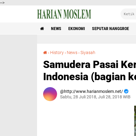
-->
NEWS
EKONOMI
SEPUTAR NANGGROE
Samudera Pasai Kerajaan Islam Pertama di Indonesia (bagian kedua dari tiga tulisan).
›
History
›
News
›
Siyasah
Samudera Pasai Ker
Indonesia (bagian ke
http://www.harianmoslem.net/
Sabtu, 28 Juli 2018, Juli 28, 2018 WIB