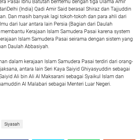
ra Pasai Ibnu Batutah berrtemu dengan tiga Ulama Amir
ariDelhi (India) Qadi Amir Said berasal Shiraz dan Tajjuddin
han. Dan masih banyak lagi tokoh-tokoh dan para ahli dari
ilmu dari luar antara lain Persia (Bagian dari Daulah
 membantu Kerajaan Islam Samudera Pasai karena system
kerajaan Islam Samudera Pasai seirama dengan sistem yang
han Daulah Abbasiyah.
an dalam kerajaan Islam Samudera Pasai terdiri dari orang-
jaksana, antara lain Seri Kaya Saiyid Ghiyasyuddin sebagai
Saiyid Ali bin Ali Al Maksarani sebagai Syaikul Islam dan
samuddin Al Malabari sebagai Menteri Luar Negeri.
Siyasah