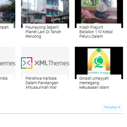
empah
Peunayong Seperti
Kisah Prajurit
Planet Lain Di Tanah
Batalion 110 Kebal
Rencong
Peluru Dalam
Menumpas
Pemberontak dr
Soumokil
India
Peristiwa Karbala
Dinasti umayyah
Dalam Pandangan
memegang
Ahlussunnah Wal
kekuasaan islam
Jama’ah PERISTIWA
KARBALA DALAM
PANDANGAN
AHLUSSUNNAH WAL-
Tampilkan
JAMA’AH