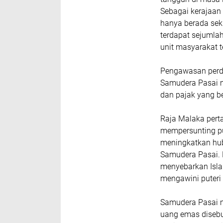
Sebagai kerajaan
hanya berada sek
terdapat sejuml
unit masyarakat t
Pengawasan perda
Samudera Pasai m
dan pajak yang be
Raja Malaka per
mempersunting put
meningkatkan hu
Samudera Pasai. 
menyebarkan Isla
mengawini puteri
Samudera Pasai m
uang emas disebu