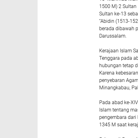
1500 M) 2 Sultan
Sultan ke-13 seba
“Abidin (1513-15
berada dibawah p
Darussalam.
Kerajaan Islam S
Tenggara pada ab
hubungan tetap de
Karena kebesara
penyebaran Agama
Minangkabau, Pal
Pada abad ke-XIV
Islam tentang ma
pengembara dari
1345 M saat kera