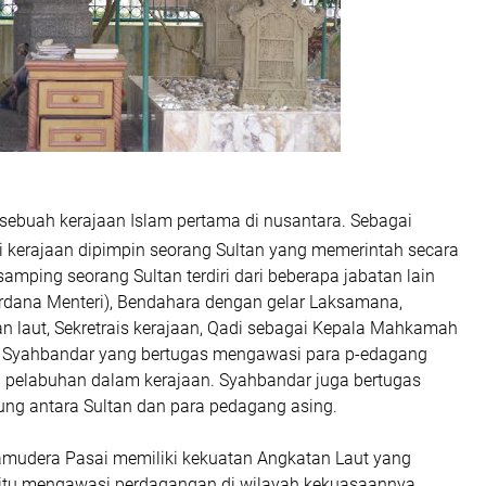
sebuah kerajaan Islam pertama di nusantara. Sebagai
gi kerajaan dipimpin seorang Sultan yang memerintah secara
samping seorang Sultan terdiri dari beberapa jabatan lain
erdana Menteri), Bendahara dengan gelar Laksamana,
n laut, Sekretrais kerajaan, Qadi sebagai Kepala Mahkamah
 Syahbandar yang bertugas mengawasi para p-edagang
ta pelabuhan dalam kerajaan. Syahbandar juga bertugas
ng antara Sultan dan para pedagang asing.
amudera Pasai memiliki kekuatan Angkatan Laut yang
itu mengawasi perdagangan di wilayah kekuasaannya.