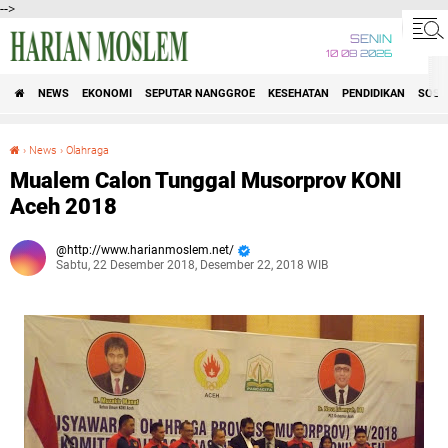
-->
SENIN
10 08 2026
NEWS
EKONOMI
SEPUTAR NANGGROE
KESEHATAN
PENDIDIKAN
SOSI
›
News
›
Olahraga
Mualem Calon Tunggal Musorprov KONI Aceh 2018
Mualem Calon Tunggal Musorprov KONI
Aceh 2018
http://www.harianmoslem.net/
Sabtu, 22 Desember 2018, Desember 22, 2018 WIB