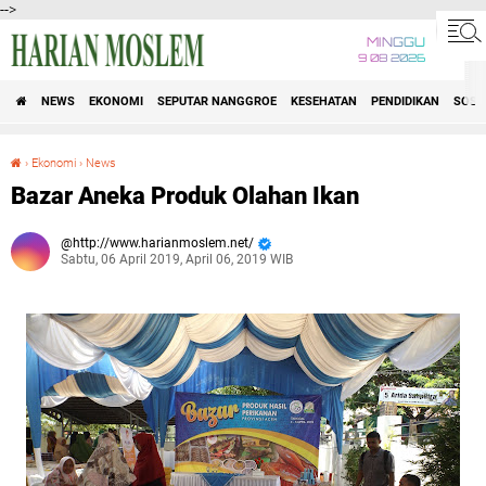
-->
MINGGU
9 08 2026
NEWS
EKONOMI
SEPUTAR NANGGROE
KESEHATAN
PENDIDIKAN
SOSI
›
Ekonomi
›
News
Bazar Aneka Produk Olahan Ikan
Bazar Aneka Produk Olahan Ikan
http://www.harianmoslem.net/
Sabtu, 06 April 2019, April 06, 2019 WIB