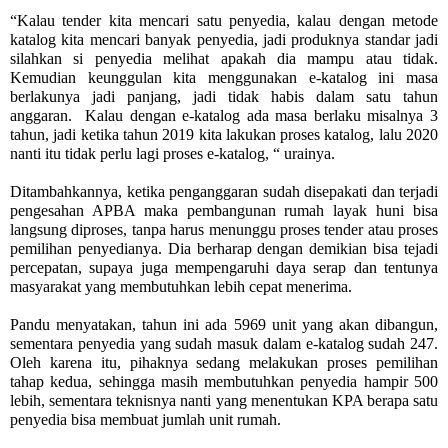
“Kalau tender kita mencari satu penyedia, kalau dengan metode
katalog kita mencari banyak penyedia, jadi produknya standar jadi
silahkan si penyedia melihat apakah dia mampu atau tidak.
Kemudian keunggulan kita menggunakan e-katalog ini masa
berlakunya jadi panjang, jadi tidak habis dalam satu tahun
anggaran.
Kalau dengan e-katalog ada masa berlaku misalnya 3
tahun, jadi ketika tahun 20
1
9 kita lakukan proses katalog, lalu 2020
nanti itu tidak perlu lagi proses e-katalog, “ urainya.
Ditambahkannya, ketika penganggaran sudah disepakati dan terjadi
pengesahan APBA maka pembangunan rumah layak huni bisa
langsung diproses, tanpa harus menunggu proses tender atau proses
pemilihan penyedianya. Dia berharap dengan demikian bisa tejadi
percepatan, supaya juga mempengaruhi daya serap dan tentunya
masyarakat yang membutuhkan lebih cepat menerima.
Pandu menyatakan, tahun ini ada 5969 unit yang akan dibangun,
sementara penyedia yang sudah masuk dalam e-katalog sudah 247.
Oleh karena itu, pihaknya sedang melakukan proses pemilihan
tahap kedua, sehingga masih membutuhkan penyedia hampir 500
lebih, sementara teknisnya nanti yang menentukan KPA berapa satu
penyedia bisa membuat jumlah unit rumah.