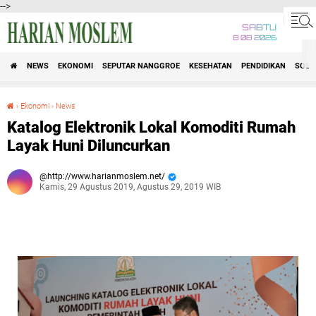
-->
SABTU
8 08 2026
NEWS
EKONOMI
SEPUTAR NANGGROE
KESEHATAN
PENDIDIKAN
SOSI
›
Ekonomi
›
News
Katalog Elektronik Lokal Komoditi Rumah Layak Huni Diluncurkan
Katalog Elektronik Lokal Komoditi Rumah
Layak Huni Diluncurkan
http://www.harianmoslem.net/
Kamis, 29 Agustus 2019, Agustus 29, 2019 WIB