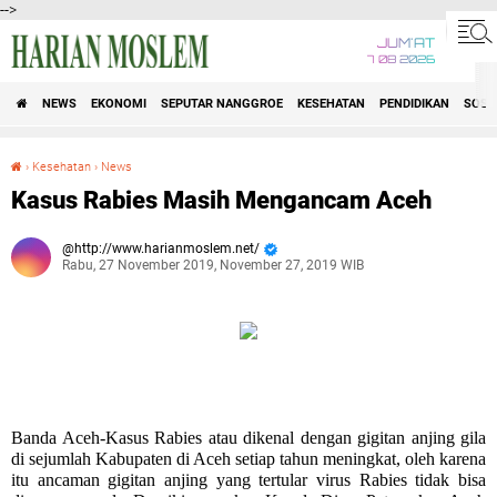
-->
JUM'AT
7 08 2026
NEWS
EKONOMI
SEPUTAR NANGGROE
KESEHATAN
PENDIDIKAN
SOSI
›
Kesehatan
›
News
Kasus Rabies Masih Mengancam Aceh
Kasus Rabies Masih Mengancam Aceh
http://www.harianmoslem.net/
Rabu, 27 November 2019, November 27, 2019 WIB
Banda Aceh-
Kasus Rabies atau dikenal dengan gigitan anjing gila
di sejumlah Kabupaten di Aceh setiap tahun meningkat, oleh karena
itu ancaman gigitan anjing yang tertular virus Rabies tidak bisa