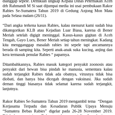
dianggap sepele. Demikian ungkap Kepala Dinas Peternakan Aceh
drh Rahmandi M Si saat dijumpai media ini usai pembukaan Rakor
Rabies Se-Sumatera Tahun 2019 di Gedung Anjong Mon Mata
pada Selasa malam (26/11).
“
Dari angka terkena kasus Rabies, kalau menurut kami sudah bisa
dikategorikan KLB atau Kejadian Luar Biasa, karena di Bener
Meriah setelah digigit meninggal. Kasus-kasus gigitan di Aceh
Tengah, Gayo Lues, Bener Meriah setiap tahun meningkat. Kadang
kita mengganggap masalah rabies ini sepele tapi ancamannya
berada di samping kita. Seperti anak-anak suka kucing, anjing dan
kera termasuk penular Rabies “ paparnya.
Ditambahkannya, Rabies masuk kategori penyakit zoonosis atau
penyakit dari hewan bisa pindah ke manusia, sementara kalau
sudah terjangkit Rabies tidak ada obatnya, virusnya tidak bisa
diobati, dan hanya bisa dicegah dengan vaksinasi. Jika sudah
deman tinggi biasanya tidak selamat karena sudah terjangkit,
lanjutnya.
Rakor Rabies Se-Sumatera Tahun 2019 mengambil tema
“Dengan
Kerjasama Terpadu dan Kesadaran Publik Upaya Menuju
“Sumatera Bebas Rabies” digelar pada 26-28 November 2019.