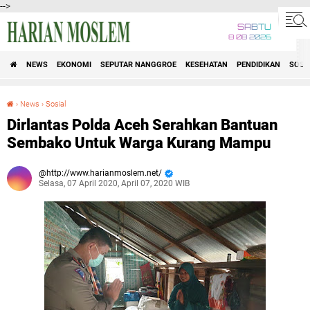
-->
SABTU
8 08 2026
NEWS
EKONOMI
SEPUTAR NANGGROE
KESEHATAN
PENDIDIKAN
SOSI
›
News
›
Sosial
Dirlantas Polda Aceh Serahkan Bantuan Sembako Untuk Warga Kurang Mampu
Dirlantas Polda Aceh Serahkan Bantuan
Sembako Untuk Warga Kurang Mampu
http://www.harianmoslem.net/
Selasa, 07 April 2020, April 07, 2020 WIB