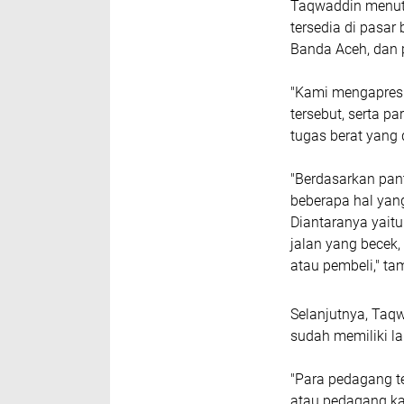
Taqwaddin menutu
tersedia di pasar
Banda Aceh, dan 
"Kami mengapresi
tersebut, serta p
tugas berat yang
"Berdasarkan pan
beberapa hal yan
Diantaranya yaitu
jalan yang becek
atau pembeli," t
Selanjutnya, Taq
sudah memiliki la
"Para pedagang t
atau pedagang kak