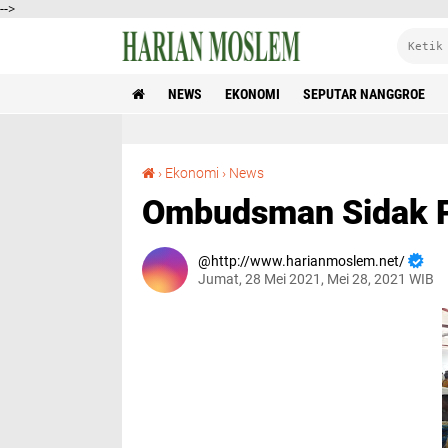
-->
NEWS
EKONOMI
SEPUTAR NANGGROE
Ombudsman Sidak Pelayanan Pasar Al-Mahirah
›
Ekonomi
›
News
Ombudsman Sidak P
http://www.harianmoslem.net/
Jumat, 28 Mei 2021, Mei 28, 2021 WIB