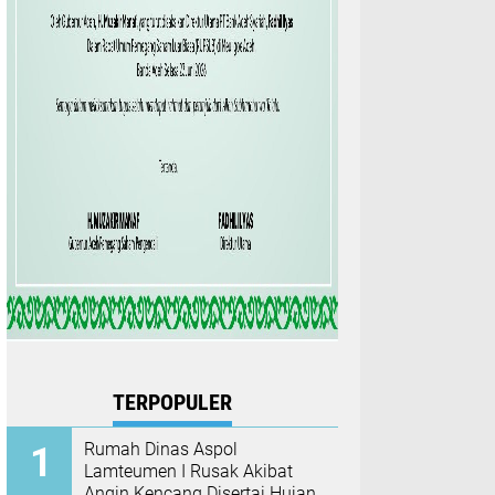
TERPOPULER
Rumah Dinas Aspol
Lamteumen I Rusak Akibat
Angin Kencang Disertai Hujan,