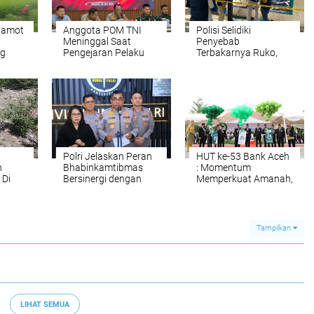
tamot
Anggota POM TNI
Polisi Selidiki
Meninggal Saat
Penyebab
ng
Pengejaran Pelaku
Terbakarnya Ruko,
Tindak Pidana
Rumah dan Warkop di
Narkotika di Bireuen
Lamteumen Timur
Polri Jelaskan Peran
HUT ke-53 Bank Aceh
n
Bhabinkamtibmas
: Momentum
 Di
Bersinergi dengan
Memperkuat Amanah,
Ditjen Pajak
Menumbuhkan
Keberkahan Bagi
Aceh
Tampilkan
LIHAT SEMUA