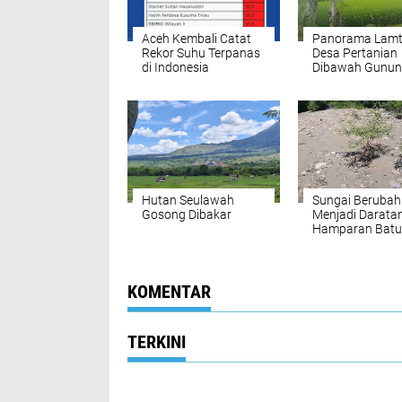
Aceh Kembali Catat
Panorama Lam
Rekor Suhu Terpanas
Desa Pertanian
di Indonesia
Dibawah Gunu
Seulawah
Hutan Seulawah
Sungai Berubah
Gosong Dibakar
Menjadi Darata
Hamparan Batu
Desa Jalin.
KOMENTAR
TERKINI