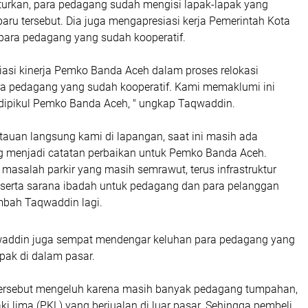
rkan, para pedagang sudah mengisi lapak-lapak yang
 baru tersebut. Dia juga mengapresiasi kerja Pemerintah Kota
para pedagang yang sudah kooperatif.
asi kinerja Pemko Banda Aceh dalam proses relokasi
ara pedagang yang sudah kooperatif. Kami memaklumi ini
 dipikul Pemko Banda Aceh, " ungkap Taqwaddin.
tauan langsung kami di lapangan, saat ini masih ada
g menjadi catatan perbaikan untuk Pemko Banda Aceh.
 masalah parkir yang masih semrawut, terus infrastruktur
, serta sarana ibadah untuk pedagang dan para pelanggan
ambah Taqwaddin lagi.
waddin juga sempat mendengar keluhan para pedagang yang
pak di dalam pasar.
ersebut mengeluh karena masih banyak pedagang tumpahan,
i lima (PKL) yang berjualan di luar pasar. Sehingga pembeli