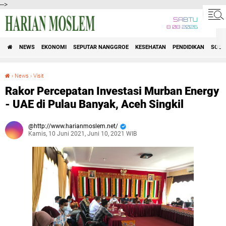
-->
SABTU
8 08 2026
NEWS
EKONOMI
SEPUTAR NANGGROE
KESEHATAN
PENDIDIKAN
SOSI
›
News
›
Visit
Rakor Percepatan Investasi Murban Energy - UAE di Pulau Banyak, Aceh Singkil
Rakor Percepatan Investasi Murban Energy
- UAE di Pulau Banyak, Aceh Singkil
http://www.harianmoslem.net/
Kamis, 10 Juni 2021, Juni 10, 2021 WIB