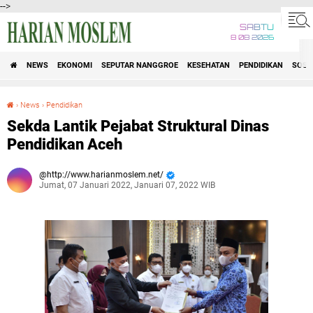
-->
SABTU
8 08 2026
NEWS
EKONOMI
SEPUTAR NANGGROE
KESEHATAN
PENDIDIKAN
SOSI
›
News
›
Pendidikan
Sekda Lantik Pejabat Struktural Dinas Pendidikan Aceh
Sekda Lantik Pejabat Struktural Dinas
Pendidikan Aceh
http://www.harianmoslem.net/
Jumat, 07 Januari 2022, Januari 07, 2022 WIB