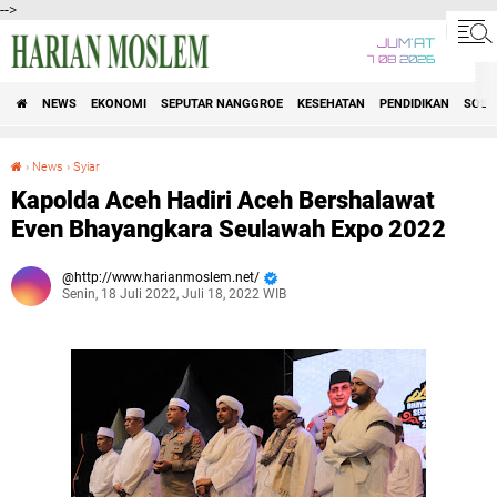
-->
JUM'AT
7 08 2026
NEWS
EKONOMI
SEPUTAR NANGGROE
KESEHATAN
PENDIDIKAN
SOSI
›
News
›
Syiar
Kapolda Aceh Hadiri Aceh Bershalawat Even Bhayangkara Seulawah Expo 2022
Kapolda Aceh Hadiri Aceh Bershalawat
Even Bhayangkara Seulawah Expo 2022
http://www.harianmoslem.net/
Senin, 18 Juli 2022, Juli 18, 2022 WIB