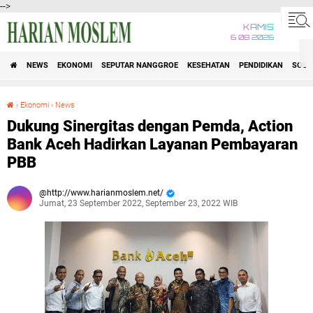
-->
KAMIS
6 08 2026
NEWS
EKONOMI
SEPUTAR NANGGROE
KESEHATAN
PENDIDIKAN
SOSI
›
Ekonomi
›
News
Dukung Sinergitas dengan Pemda, Action Bank Aceh Hadirkan Layanan Pembayaran PBB
Dukung Sinergitas dengan Pemda, Action
Bank Aceh Hadirkan Layanan Pembayaran
PBB
http://www.harianmoslem.net/
Jumat, 23 September 2022, September 23, 2022 WIB