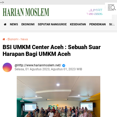
-->
JUM'AT
7 08 2026
NEWS
EKONOMI
SEPUTAR NANGGROE
KESEHATAN
PENDIDIKAN
SOSI
›
Ekonomi
›
News
BSI UMKM Center Aceh : Sebuah Suar Harapan Bagi UMKM Aceh
BSI UMKM Center Aceh : Sebuah Suar
Harapan Bagi UMKM Aceh
http://www.harianmoslem.net/
Selasa, 01 Agustus 2023, Agustus 01, 2023 WIB