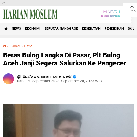
-->
MINGGU
9 08 2026
NEWS
EKONOMI
SEPUTAR NANGGROE
KESEHATAN
PENDIDIKAN
SOSI
›
Ekonomi
›
News
Beras Bulog Langka Di Pasar, Plt Bulog Aceh Janji Segera Salurkan Ke Pengecer
Beras Bulog Langka Di Pasar, Plt Bulog
Aceh Janji Segera Salurkan Ke Pengecer
http://www.harianmoslem.net/
Rabu, 20 September 2023, September 20, 2023 WIB