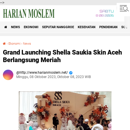
-->
SABTU
8 08 2026
NEWS
EKONOMI
SEPUTAR NANGGROE
KESEHATAN
PENDIDIKAN
SOSI
›
Ekonomi
›
News
Grand Launching Shella Saukia Skin Aceh Berlangsung Meriah
Grand Launching Shella Saukia Skin Aceh
Berlangsung Meriah
http://www.harianmoslem.net/
Minggu, 08 Oktober 2023, Oktober 08, 2023 WIB