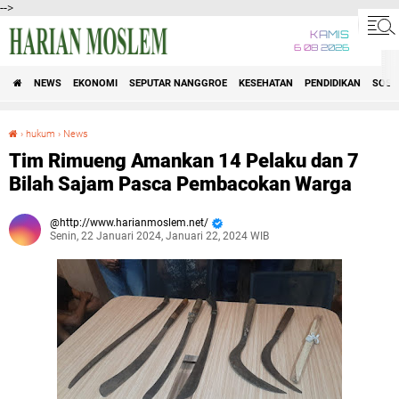
-->
KAMIS
6 08 2026
NEWS
EKONOMI
SEPUTAR NANGGROE
KESEHATAN
PENDIDIKAN
SOSI
›
hukum
›
News
Tim Rimueng Amankan 14 Pelaku dan 7 Bilah Sajam Pasca Pembacokan Warga
Tim Rimueng Amankan 14 Pelaku dan 7
Bilah Sajam Pasca Pembacokan Warga
http://www.harianmoslem.net/
Senin, 22 Januari 2024, Januari 22, 2024 WIB