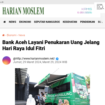
-->
KAMIS
6 08 2026
NEWS
EKONOMI
SEPUTAR NANGGROE
KESEHATAN
PENDIDIKAN
SOSI
›
Ekonomi
›
News
Bank Aceh Layani Penukaran Uang Jelang Hari Raya Idul Fitri
Bank Aceh Layani Penukaran Uang Jelang
Hari Raya Idul Fitri
http://www.harianmoslem.net/
Jumat, 29 Maret 2024, Maret 29, 2024 WIB