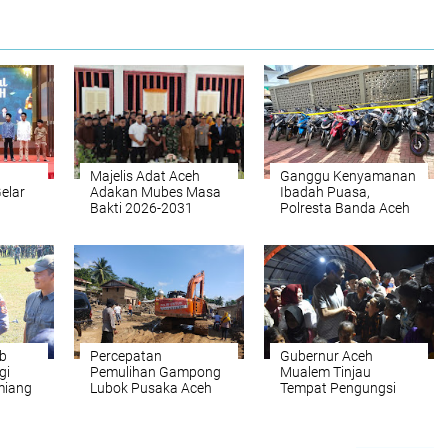
Majelis Adat Aceh
Ganggu Kenyamanan
elar
Adakan Mubes Masa
Ibadah Puasa,
Bakti 2026-2031
Polresta Banda Aceh
Amankan Puluhan
Motor Balap Liar
b
Percepatan
Gubernur Aceh
gi
Pemulihan Gampong
Mualem Tinjau
miang
Lubok Pusaka Aceh
Tempat Pengungsi
Utara Dengan Beko
Korban Banjir di
e-46
Polri
Sawang Aceh Utara