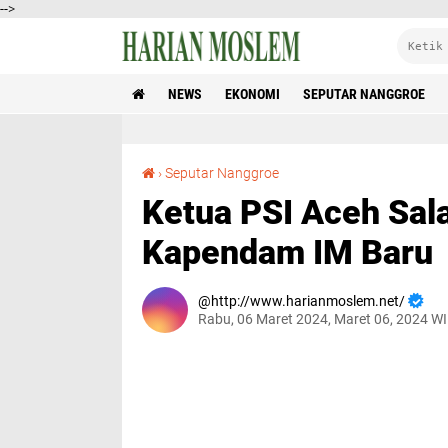
-->
NEWS
EKONOMI
SEPUTAR NANGGROE
Ketua PSI Aceh Salam Komando dengan Kapendam IM Baru
›
Seputar Nanggroe
Ketua PSI Aceh Sa
Kapendam IM Baru
http://www.harianmoslem.net/
Rabu, 06 Maret 2024, Maret 06, 2024 W