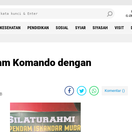
6 0
KESEHATAN
PENDIDIKAN
SOSIAL
SYIAR
SIYASAH
VISIT
lam Komando dengan
Komentar (
)
IB