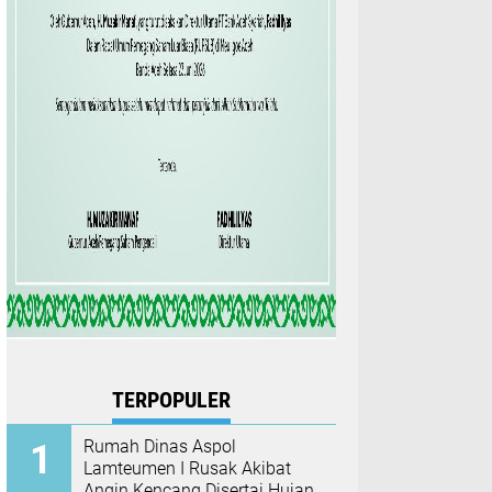
TERPOPULER
Rumah Dinas Aspol
Lamteumen I Rusak Akibat
Angin Kencang Disertai Hujan,