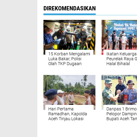
DIREKOMENDASIKAN
15 Korban Mengalami
Ikatan Keluarga
Luka Bakar, Polisi
Peurelak Raya G
Olah TKP Dugaan
Halal Bihalal
Ledakan Kapal Aceh
Hebat 2
Hari Pertama
Danpas 1 Brimo
Ramadhan, Kapolda
Pelopor Dampin
Aceh Tinjau Lokasi
Bupati Aceh Ta
Jembatan Putus di
Lepas Taruna
Jeunieb
Latsitardanus k
Tahun 2026