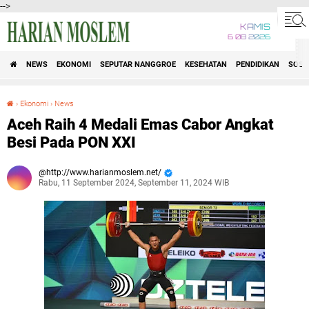
-->
KAMIS
6 08 2026
NEWS
EKONOMI
SEPUTAR NANGGROE
KESEHATAN
PENDIDIKAN
SOSI
›
Ekonomi
›
News
Aceh Raih 4 Medali Emas Cabor Angkat Besi Pada PON XXI
Aceh Raih 4 Medali Emas Cabor Angkat
Besi Pada PON XXI
http://www.harianmoslem.net/
Rabu, 11 September 2024, September 11, 2024 WIB