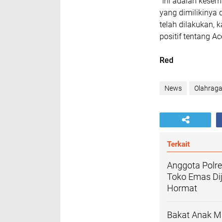
“Ini adalah kese
yang dimilikinya
telah dilakukan,
positif tentang Ac
Red
News
Olahrag
Terkait
Anggota Polr
Toko Emas Di
Hormat
Bakat Anak Mu