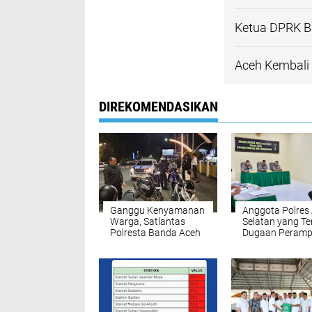
Ketua DPRK B
Aceh Kembali 
DIREKOMENDASIKAN
Ganggu Kenyamanan
Anggota Polres
Warga, Satlantas
Selatan yang Ter
Polresta Banda Aceh
Dugaan Peram
Sita 80 Sepeda Motor
Toko Emas Dija
Gunakan Knalpot
Sanksi
Brong
Pemberhentian 
Dengan Hormat