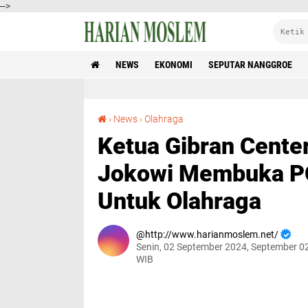
-->
NEWS
EKONOMI
SEPUTAR NANGGROE
Ketua Gibran Center Aceh : Kunjungan Presiden Jokowi Membuka PON XXI, Simbol Dukungan Untuk Olahraga
›
News
›
Olahraga
Ketua Gibran Cente
Jokowi Membuka PO
Untuk Olahraga
http://www.harianmoslem.net/
Senin, 02 September 2024, September 0
WIB