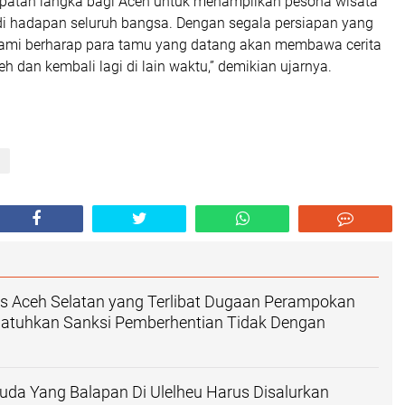
mpatan langka bagi Aceh untuk menampilkan pesona wisata
 di hadapan seluruh bangsa. Dengan segala persiapan yang
 kami berharap para tamu yang datang akan membawa cerita
eh dan kembali lagi di lain waktu,” demikian ujarnya.
a
es Aceh Selatan yang Terlibat Dugaan Perampokan
jatuhkan Sanksi Pemberhentian Tidak Dengan
da Yang Balapan Di Ulelheu Harus Disalurkan