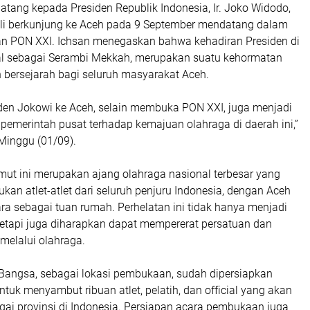
tang kepada Presiden Republik Indonesia, Ir. Joko Widodo,
i berkunjung ke Aceh pada 9 September mendatang dalam
 PON XXI. Ichsan menegaskan bahwa kehadiran Presiden di
al sebagai Serambi Mekkah, merupakan suatu kehormatan
bersejarah bagi seluruh masyarakat Aceh.
den Jokowi ke Aceh, selain membuka PON XXI, juga menjadi
pemerintah pusat terhadap kemajuan olahraga di daerah ini,”
Minggu (01/09).
ut ini merupakan ajang olahraga nasional terbesar yang
n atlet-atlet dari seluruh penjuru Indonesia, dengan Aceh
a sebagai tuan rumah. Perhelatan ini tidak hanya menjadi
 tetapi juga diharapkan dapat mempererat persatuan dan
melalui olahraga.
Bangsa, sebagai lokasi pembukaan, sudah dipersiapkan
uk menyambut ribuan atlet, pelatih, dan official yang akan
gai provinsi di Indonesia. Persiapan acara pembukaan juga