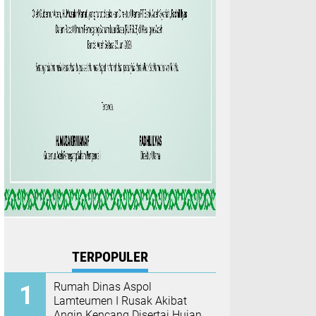
TERPOPULER
Rumah Dinas Aspol
Lamteumen I Rusak Akibat
Angin Kencang Disertai Hujan,