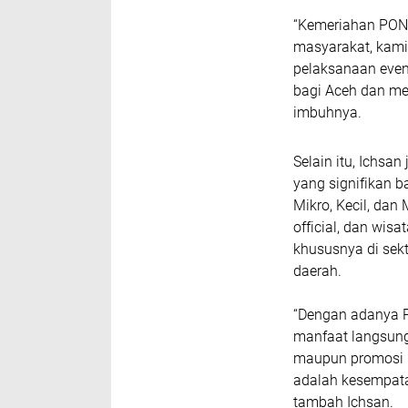
“Kemeriahan PON 
masyarakat, kami
pelaksanaan eve
bagi Aceh dan me
imbuhnya.
Selain itu, Ichsa
yang signifikan 
Mikro, Kecil, dan
official, dan wis
khususnya di se
daerah.
“Dengan adanya 
manfaat langsung 
maupun promosi pr
adalah kesempata
tambah Ichsan.