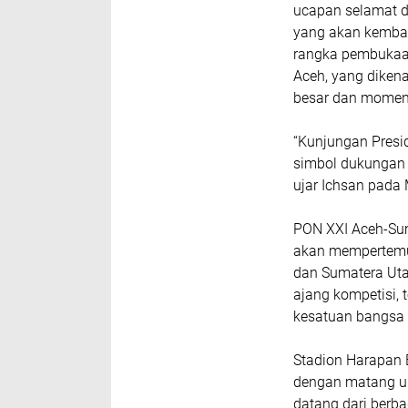
ucapan selamat da
yang akan kembal
rangka pembukaan
Aceh, yang diken
besar dan momen 
“Kunjungan Presi
simbol dukungan 
ujar Ichsan pada 
PON XXI Aceh-Sum
akan mempertemuka
dan Sumatera Utar
ajang kompetisi,
kesatuan bangsa 
Stadion Harapan 
dengan matang unt
datang dari berba