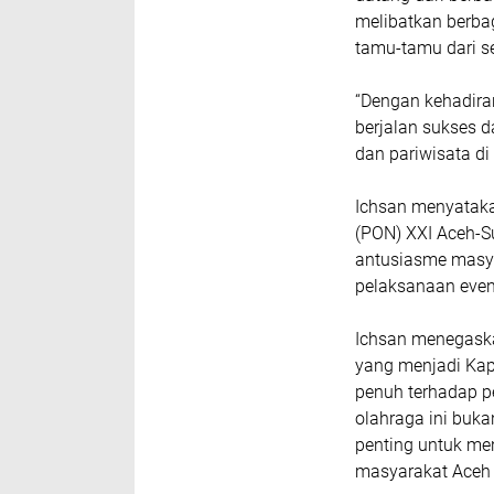
melibatkan berb
tamu-tamu dari s
“Dengan kehadira
berjalan sukses 
dan pariwisata di
Ichsan menyatak
(PON) XXI Aceh-Su
antusiasme masya
pelaksanaan event
Ichsan menegaska
yang menjadi Ka
penuh terhadap p
olahraga ini buk
penting untuk m
masyarakat Aceh