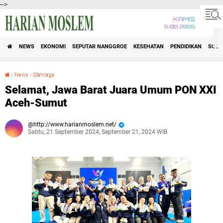
-->
KAMIS
6 08 2026
NEWS
EKONOMI
SEPUTAR NANGGROE
KESEHATAN
PENDIDIKAN
SOSI
›
News
›
Olahraga
Selamat, Jawa Barat Juara Umum PON XXI Aceh-Sumut
Selamat, Jawa Barat Juara Umum PON XXI
Aceh-Sumut
http://www.harianmoslem.net/
Sabtu, 21 September 2024, September 21, 2024 WIB