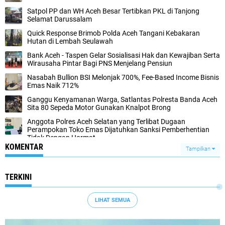
Satpol PP dan WH Aceh Besar Tertibkan PKL di Tanjong
Selamat Darussalam
Quick Response Brimob Polda Aceh Tangani Kebakaran
Hutan di Lembah Seulawah
Bank Aceh - Taspen Gelar Sosialisasi Hak dan Kewajiban Serta
Wirausaha Pintar Bagi PNS Menjelang Pensiun
Nasabah Bullion BSI Melonjak 700%, Fee-Based Income Bisnis
Emas Naik 712%
Ganggu Kenyamanan Warga, Satlantas Polresta Banda Aceh
Sita 80 Sepeda Motor Gunakan Knalpot Brong
Anggota Polres Aceh Selatan yang Terlibat Dugaan
Perampokan Toko Emas Dijatuhkan Sanksi Pemberhentian
Tidak Dengan Hormat
KOMENTAR
Tampilkan
TERKINI
LIHAT SEMUA