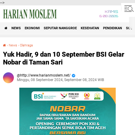
-->
KAMIS
6 08 2026
NEWS
EKONOMI
SEPUTAR NANGGROE
KESEHATAN
PENDIDIKAN
SOSI
›
News
›
Olahraga
Yuk Hadir, 9 dan 10 September BSI Gelar Nobar di Taman Sari
Yuk Hadir, 9 dan 10 September BSI Gelar
Nobar di Taman Sari
http://www.harianmoslem.net/
Minggu, 08 September 2024, September 08, 2024 WIB