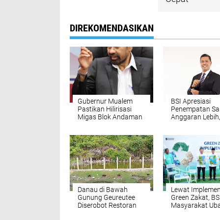
DIREKOMENDASIKAN
Gubernur Mualem
BSI Apresiasi
Pastikan Hilirisasi
Penempatan Sa
Migas Blok Andaman
Anggaran Lebih
Perkuat Pembi
Produktif untuk
Dorong Ekonom
Rakyat
Danau di Bawah
Lewat Implemen
Gunung Geureutee
Green Zakat, BS
Diserobot Restoran
Masyarakat Ub
Lhong
Sampah Jadi E