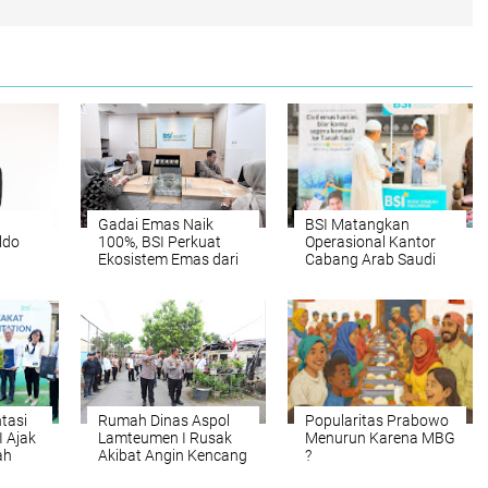
Gadai Emas Naik
BSI Matangkan
ldo
100%, BSI Perkuat
Operasional Kantor
,
Ekosistem Emas dari
Cabang Arab Saudi
ayaan
Hulu hingga Hilir
Untuk Perkuat
Ekosistem Haji dan
i
Umrah Indonesia
tasi
Rumah Dinas Aspol
Popularitas Prabowo
I Ajak
Lamteumen I Rusak
Menurun Karena MBG
ah
Akibat Angin Kencang
?
mas
Disertai Hujan,