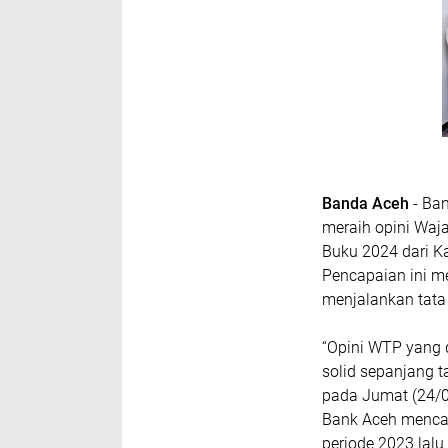
Banda Aceh
- Ban
meraih opini Waj
Buku 2024 dari K
Pencapaian ini m
menjalankan tata
“Opini WTP yang d
solid sepanjang t
pada Jumat (24/0
Bank Aceh mencap
periode 2023 lalu 