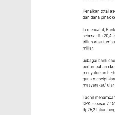
Kenaikan total as
dan dana pihak k
Ia mencatat, Ban
sebesar Rp 20,4 t
triliun atau tumb
miliar.
Sebagai bank dae
pertumbuhan eko
menyalurkan berb
guna menciptakan
masyarakat," ujar 
Fadhil menambahk
DPK sebesar 7,15%
Rp26,2 triliun hi