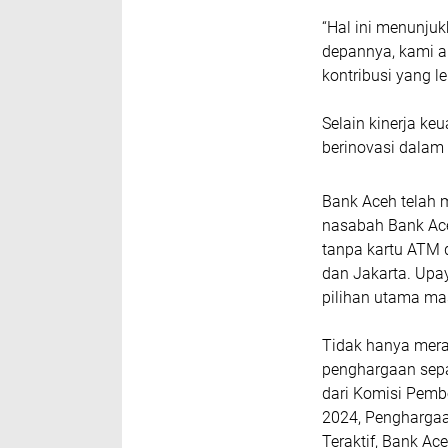
“Hal ini menunju
depannya, kami a
kontribusi yang 
Selain kinerja k
berinovasi dala
Bank Aceh telah m
nasabah Bank Ace
tanpa kartu ATM d
dan Jakarta. Upa
pilihan utama ma
Tidak hanya mera
penghargaan sepa
dari Komisi Pemb
2024, Penghargaa
Teraktif, Bank A