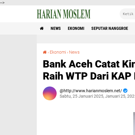
-->
NEWS
EKONOMI
SEPUTAR NANGGROE
Bank Aceh Catat Kinerja Positif di Tahun 2024, Raih WTP Dari KAP Heliantono
›
Ekonomi
›
News
Bank Aceh Catat Kin
Raih WTP Dari KAP 
http://www.harianmoslem.net/
Sabtu, 25 Januari 2025, Januari 25, 20