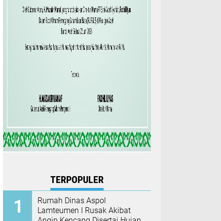
TERPOPULER
Rumah Dinas Aspol
Lamteumen I Rusak Akibat
Angin Kencang Disertai Hujan,