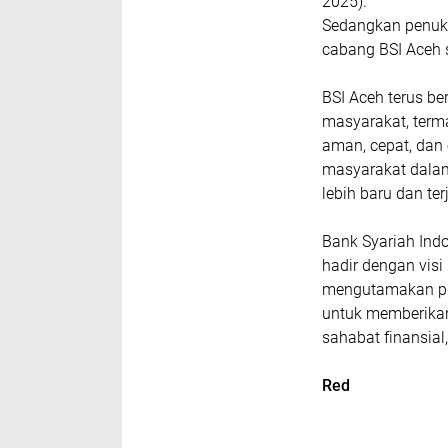
2025).
Sedangkan penuka
cabang BSI Aceh 
BSI Aceh terus b
masyarakat, ter
aman, cepat, dan
masyarakat dalam
lebih baru dan t
Bank Syariah Ind
hadir dengan vis
mengutamakan pri
untuk memberikan
sahabat finansial,
Red