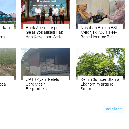
lurkan
Bank Aceh - Taspen
Nasabah Bullion BSI
I
Gelar Sosialisasi Hak
Melonjak 700%, Fee-
tem
dan Kewajiban Serta
Based Income Bisnis
Wirausaha Pintar
Emas Naik 712%
tara
Bagi PNS Menjelang
Pensiun
UPTD Ayam Petelur
Kemiri Sumber Utama
ngga
Sare Masih
Ekonomi Warga Ie
Berproduksi
Suum
tan
Tampilkan