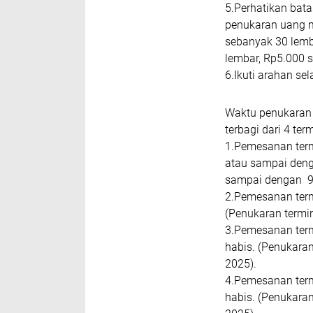
5.Perhatikan bat
penukaran uang me
sebanyak 30 lemb
lembar, Rp5.000 
6.Ikuti arahan se
Waktu penukaran 
terbagi dari 4 ter
1.Pemesanan term
atau sampai deng
sampai dengan 9
2.Pemesanan term
(Penukaran termi
3.Pemesanan term
habis. (Penukara
2025).
4.Pemesanan term
habis. (Penukara