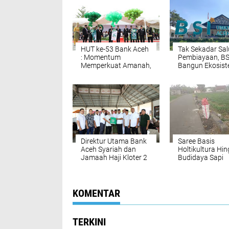
HUT ke-53 Bank Aceh
Tak Sekadar Sa
: Momentum
Pembiayaan, BS
Memperkuat Amanah,
Bangun Ekosis
Menumbuhkan
UMKM Nasional
Keberkahan Bagi
Bersama Danan
Aceh
Direktur Utama Bank
Saree Basis
Aceh Syariah dan
Holtikultura Hi
Jamaah Haji Kloter 2
Budidaya Sapi
Aceh Ziarahi Makam
Inseminasi Bua
Habib Bugak
KOMENTAR
TERKINI