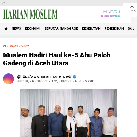
-->
MINGGU
9 08 2026
NEWS
EKONOMI
SEPUTAR NANGGROE
KESEHATAN
PENDIDIKAN
SOSI
›
Dayah
›
News
Mualem Hadiri Haul ke-5 Abu Paloh Gadeng di Aceh Utara
Mualem Hadiri Haul ke-5 Abu Paloh
Gadeng di Aceh Utara
http://www.harianmoslem.net/
Jumat, 24 Oktober 2025, Oktober 24, 2025 WIB