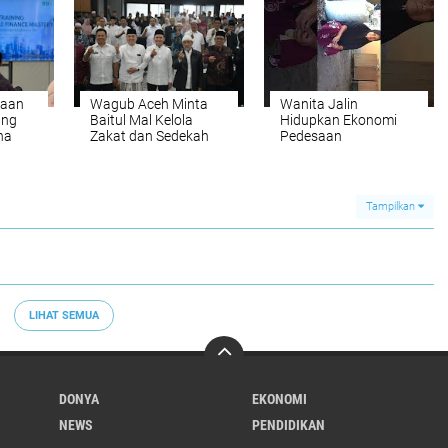
Aceh
yaan
Wagub Aceh Minta
Wanita Jalin
ang
Baitul Mal Kelola
Hidupkan Ekonomi
ha
Zakat dan Sedekah
Pedesaan
Secara Transparan
agar Dipercaya
Masyarakat
Tampilkan
LIHAT SEMUA
DONYA
EKONOMI
NEWS
PENDIDIKAN