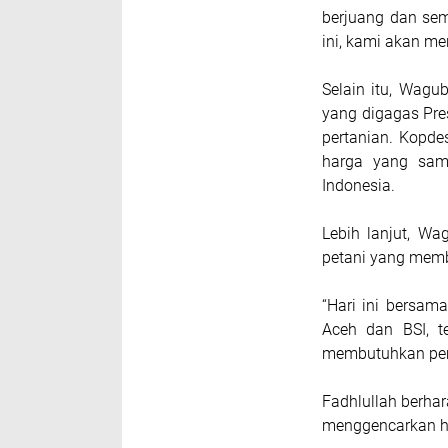
berjuang dan sem
ini, kami akan men
Selain itu, Wagu
yang digagas Pre
pertanian. Kopd
harga yang sam
Indonesia.
Lebih lanjut, W
petani yang mem
“Hari ini bersa
Aceh dan BSI, 
membutuhkan pemb
Fadhlullah berha
menggencarkan hil