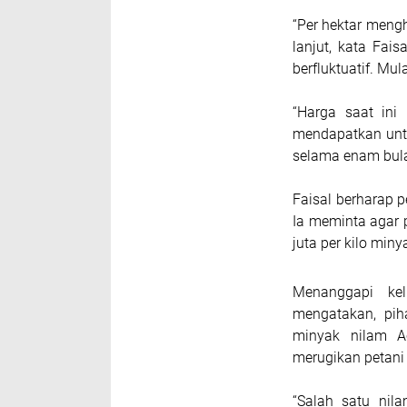
“Per hektar mengh
lanjut, kata Fai
berfluktuatif. Mul
“Harga saat ini 
mendapatkan unt
selama enam bula
Faisal berharap p
Ia meminta agar 
juta per kilo miny
Menanggapi kel
mengatakan, pih
minyak nilam A
merugikan petani 
“Salah satu nil