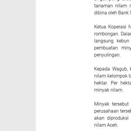
tanaman nilam m
dibina oleh Bank 
Ketua Koperasi 
rombongan. Dala
langsung kebun 
pembuatan miny
penyulingan.
Kepada Wagub, Ke
nilam kelompok t
hektar. Per hek
minyak nilam.
Minyak tersebut
perusahaan terse
akan diproduksi
nilam Aceh.