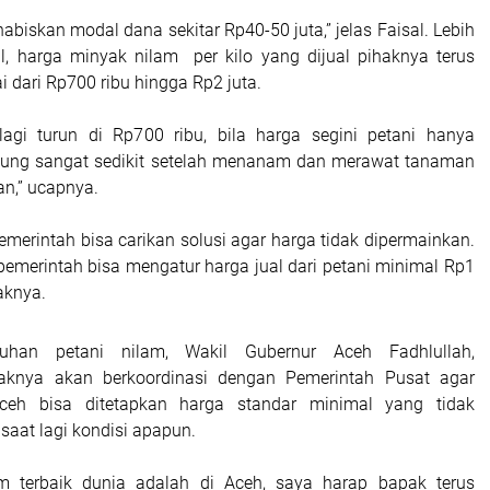
abiskan modal dana sekitar Rp40-50 juta,” jelas Faisal. Lebih
sal, harga minyak nilam per kilo yang dijual pihaknya terus
ai dari Rp700 ribu hingga Rp2 juta.
lagi turun di Rp700 ribu, bila harga segini petani hanya
ung sangat sedikit setelah menanam dan merawat tanaman
n,” ucapnya.
emerintah bisa carikan solusi agar harga tidak dipermainkan.
pemerintah bisa mengatur harga jual dari petani minimal Rp1
aknya.
uhan petani nilam, Wakil Gubernur Aceh Fadhlullah,
aknya akan berkoordinasi dengan Pemerintah Pusat agar
ceh bisa ditetapkan harga standar minimal yang tidak
saat lagi kondisi apapun.
am terbaik dunia adalah di Aceh, saya harap bapak terus