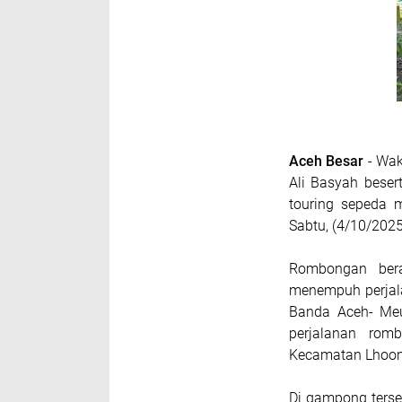
Aceh Besar
- Wak
Ali Basyah bese
touring sepeda 
Sabtu, (4/10/2025
Rombongan bera
menempuh perjala
Banda Aceh- Meu
perjalanan ro
Kecamatan Lhoon
Di gampong ters