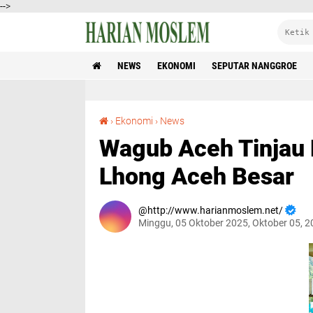
-->
NEWS
EKONOMI
SEPUTAR NANGGROE
Wagub Aceh Tinjau Lokasi Budidaya Nilam di Lhong Aceh Besar
›
Ekonomi
›
News
Wagub Aceh Tinjau 
Lhong Aceh Besar
http://www.harianmoslem.net/
Minggu, 05 Oktober 2025, Oktober 05, 