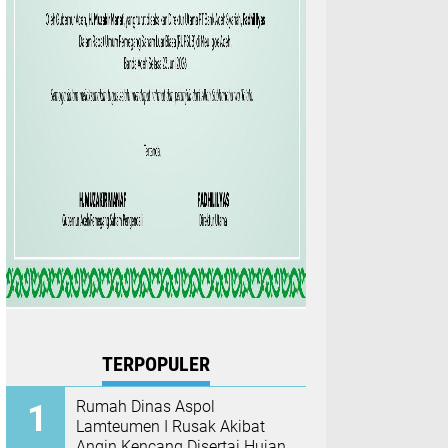
TERPOPULER
Rumah Dinas Aspol
Lamteumen I Rusak Akibat
Angin Kencang Disertai Hujan,