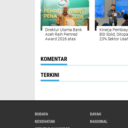
Direktur Utama Bank
Kinerja Pembia
Aceh Raih Pemred
BSI Solid, Ditop
Award 2026 atas
23% Sektor Usa
Komitmen
Berkelanjutan
Keterbukaan
Informasi
KOMENTAR
TERKINI
BUDAYA
DAYAH
KESEHATAN
NASIONAL