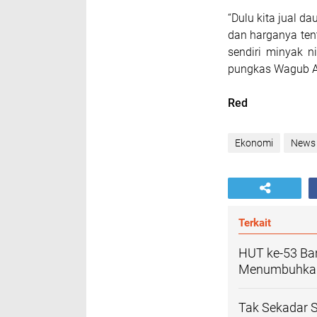
“Dulu kita jual d
dan harganya ten
sendiri minyak n
pungkas Wagub A
Red
Ekonomi
News
Terkait
HUT ke-53 B
Menumbuhkan
Tak Sekadar 