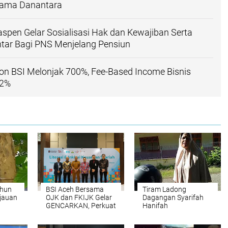
sama Danantara
aspen Gelar Sosialisasi Hak dan Kewajiban Serta
tar Bagi PNS Menjelang Pensiun
on BSI Melonjak 700%, Fee-Based Income Bisnis
12%
ahun
BSI Aceh Bersama
Tiram Ladong
jauan
OJK dan FKIJK Gelar
Dagangan Syarifah
GENCARKAN, Perkuat
Hanifah
Literasi dan Inklusi
Keuangan Syariah di