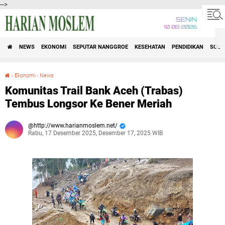
-->
SENIN
10 08 2026
NEWS
EKONOMI
SEPUTAR NANGGROE
KESEHATAN
PENDIDIKAN
SOSI
›
Ekonomi
›
News
Komunitas Trail Bank Aceh (Trabas) Tembus Longsor Ke Bener Meriah
Komunitas Trail Bank Aceh (Trabas)
Tembus Longsor Ke Bener Meriah
http://www.harianmoslem.net/
Rabu, 17 Desember 2025, Desember 17, 2025 WIB