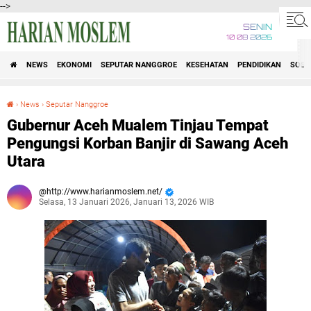
-->
SENIN
10 08 2026
NEWS
EKONOMI
SEPUTAR NANGGROE
KESEHATAN
PENDIDIKAN
SOSI
›
News
›
Seputar Nanggroe
Gubernur Aceh Mualem Tinjau Tempat Pengungsi Korban Banjir di Sawang Aceh Utara
Gubernur Aceh Mualem Tinjau Tempat
Pengungsi Korban Banjir di Sawang Aceh
Utara
http://www.harianmoslem.net/
Selasa, 13 Januari 2026, Januari 13, 2026 WIB