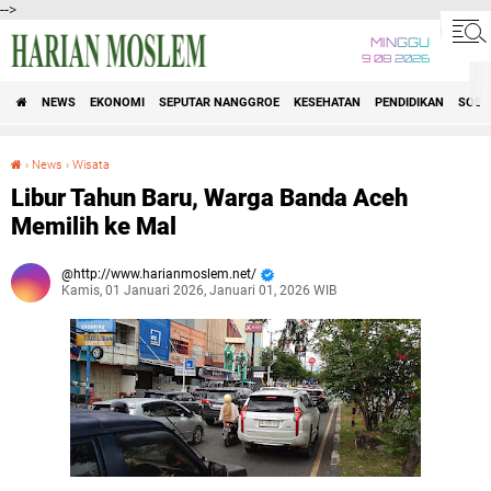
-->
MINGGU
9 08 2026
NEWS
EKONOMI
SEPUTAR NANGGROE
KESEHATAN
PENDIDIKAN
SOSI
›
News
›
Wisata
Libur Tahun Baru, Warga Banda Aceh Memilih ke Mal
Libur Tahun Baru, Warga Banda Aceh
Memilih ke Mal
http://www.harianmoslem.net/
Kamis, 01 Januari 2026, Januari 01, 2026 WIB