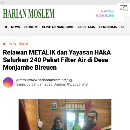
-->
KAMIS
6 08 2026
NEWS
EKONOMI
SEPUTAR NANGGROE
KESEHATAN
PENDIDIKAN
SOSI
›
News
›
Sosial
Relawan METALIK dan Yayasan HAkA Salurkan 240 Paket Filter Air di Desa Monjambe Bireuen
Relawan METALIK dan Yayasan HAkA
Salurkan 240 Paket Filter Air di Desa
Monjambe Bireuen
http://www.harianmoslem.net/
Senin, 05 Januari 2026, Januari 05, 2026 WIB