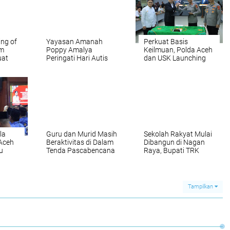
ing of
Yayasan Amanah
Perkuat Basis
am
Poppy Amalya
Keilmuan, Polda Aceh
uat
Peringati Hari Autis
dan USK Launching
elajar
Sedunia, Bertema
Pusat Riset Ilmu
"Suara Mereka, Dunia
Kepolisian
Kita"
la
Guru dan Murid Masih
Sekolah Rakyat Mulai
 Aceh
Beraktivitas di Dalam
Dibangun di Nagan
u
Tenda Pascabencana
Raya, Bupati TRK
ah
Apresiasi Prabowo
Tampilkan