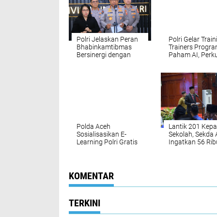
Polri Jelaskan Peran
Polri Gelar Train
Bhabinkamtibmas
Trainers Progr
Bersinergi dengan
Paham AI, Perk
Ditjen Pajak
Literasi Digital P
Polda Aceh
Lantik 201 Kepa
Sosialisasikan E-
Sekolah, Sekda
Learning Polri Gratis
Ingatkan 56 Rib
Ke Kalangan Sekolah
Anak Tak Sekol
KOMENTAR
TERKINI