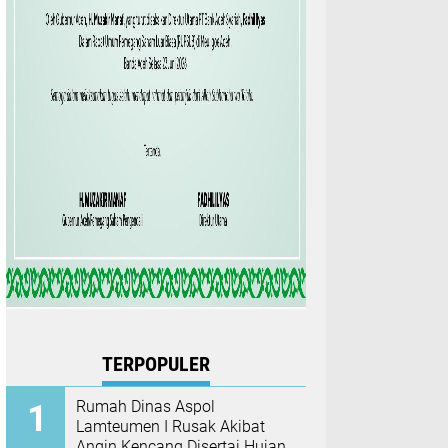
TERPOPULER
Rumah Dinas Aspol
Lamteumen I Rusak Akibat
Angin Kencang Disertai Hujan,