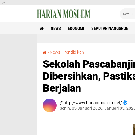
-->
NEWS
EKONOMI
SEPUTAR NANGGROE
Sekolah Pascabanjir di Aceh Tamiang Dibersihkan, Pastikan Proses Belajar Kembali Berjalan
›
News
›
Pendidikan
Sekolah Pascabanji
Dibersihkan, Pastik
Berjalan
http://www.harianmoslem.net/
Senin, 05 Januari 2026, Januari 05, 202