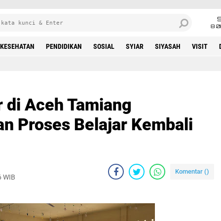
8 0
KESEHATAN
PENDIDIKAN
SOSIAL
SYIAR
SIYASAH
VISIT
r di Aceh Tamiang
an Proses Belajar Kembali
Komentar (
)
6 WIB