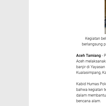
Kegiatan be
berlangsung p
Aceh Tamiang
- 
Aceh melaksanak
banjir di Yayasa
Kualasimpang, K
Kabid Humas Pold
bahwa kegiatan t
dalam membantu p
bencana alam.