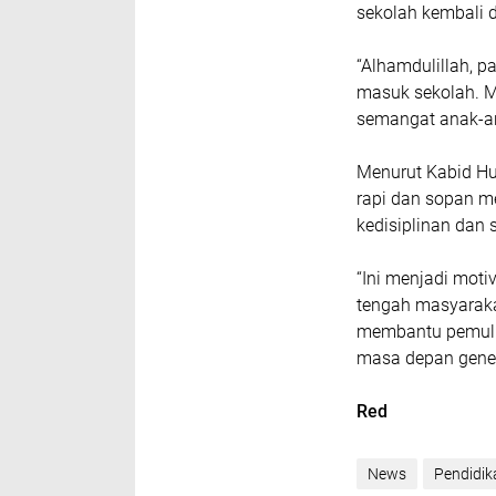
sekolah kembali 
“Alhamdulillah, p
masuk sekolah. M
semangat anak-ana
Menurut Kabid Hu
rapi dan sopan m
kedisiplinan dan 
“Ini menjadi moti
tengah masyaraka
membantu pemulih
masa depan gener
Red
News
Pendidik