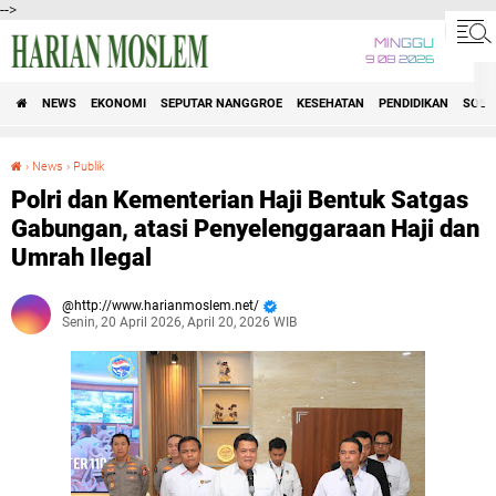
-->
MINGGU
9 08 2026
NEWS
EKONOMI
SEPUTAR NANGGROE
KESEHATAN
PENDIDIKAN
SOSI
›
News
›
Publik
Polri dan Kementerian Haji Bentuk Satgas Gabungan, atasi Penyelenggaraan Haji dan Umrah Ilegal
Polri dan Kementerian Haji Bentuk Satgas
Gabungan, atasi Penyelenggaraan Haji dan
Umrah Ilegal
http://www.harianmoslem.net/
Senin, 20 April 2026, April 20, 2026 WIB