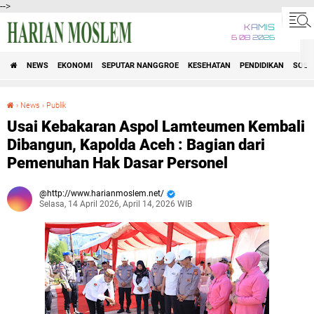
-->
KAMIS
6 08 2026
NEWS
EKONOMI
SEPUTAR NANGGROE
KESEHATAN
PENDIDIKAN
SOSI
›
News
›
Publik
Usai Kebakaran Aspol Lamteumen Kembali Dibangun, Kapolda Aceh : Bagian dari Pemenuhan Hak Dasar Personel
Usai Kebakaran Aspol Lamteumen Kembali
Dibangun, Kapolda Aceh : Bagian dari
Pemenuhan Hak Dasar Personel
http://www.harianmoslem.net/
Selasa, 14 April 2026, April 14, 2026 WIB