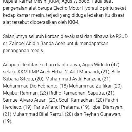
Kepala Kamar Mesin (KKM) Agus Widodo. Pada saat
pengenalan alat berupa Electro Motor Hydraulic pintu sekat
kedap kamar mesin, terjadi yang diduga ledakan itu disaat
alat tersebut dioperasikan oleh KKM.
Selanjutnya seluruh korban dievakuasi dan dibawa ke RSUD
dr. Zainoel Abidin Banda Aceh untuk mendapatkan
penanganan medis.
Adapun identitas korban diantaranya, Agus Widodo (47)
selaku KKM KMP Aceh Hebat 2, Adit Mursandi, (21), Billy
Subana Sitepu, (20), Muhammad Aydil Farizshi, (21)
Muhammad Dio Febrianto, (18) Muhammad Zulfikar, (20),
Mujibur Rahman, (23) Ridho Ramadhani Saputra, (21),
Samuel Alvaro Aruan, (20), Soufi Ramadhan, (20) Fakhri
Herdieco, (19), Faris Aflandi Pratama, (19), Iqbal Diansyah,
(21) Muhammad Bilal Ramzi, (20) dan Reyhan Gunawan,
(19).