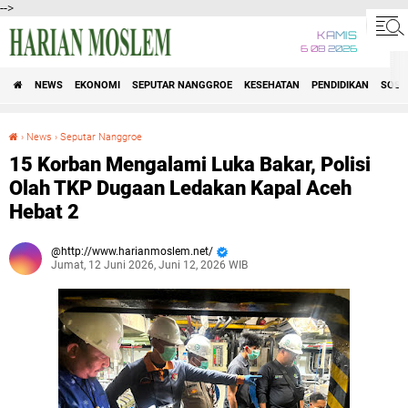
-->
KAMIS
6 08 2026
NEWS
EKONOMI
SEPUTAR NANGGROE
KESEHATAN
PENDIDIKAN
SOSI
›
News
›
Seputar Nanggroe
15 Korban Mengalami Luka Bakar, Polisi Olah TKP Dugaan Ledakan Kapal Aceh Hebat 2
15 Korban Mengalami Luka Bakar, Polisi
Olah TKP Dugaan Ledakan Kapal Aceh
Hebat 2
http://www.harianmoslem.net/
Jumat, 12 Juni 2026, Juni 12, 2026 WIB