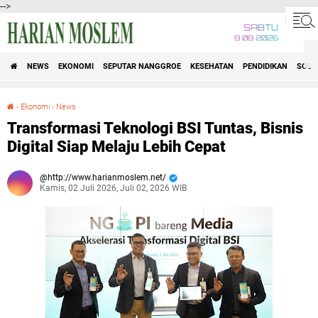
-->
SABTU
8 08 2026
NEWS
EKONOMI
SEPUTAR NANGGROE
KESEHATAN
PENDIDIKAN
SOSI
›
Ekonomi
›
News
Transformasi Teknologi BSI Tuntas, Bisnis Digital Siap Melaju Lebih Cepat
Transformasi Teknologi BSI Tuntas, Bisnis
Digital Siap Melaju Lebih Cepat
http://www.harianmoslem.net/
Kamis, 02 Juli 2026, Juli 02, 2026 WIB