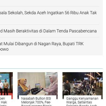
pala Sekolah, Sekda Aceh Ingatkan 56 Ribu Anak Tak
d Masih Beraktivitas di Dalam Tenda Pascabencana
t Mulai Dibangun di Nagan Raya, Bupati TRK
abowo
spen
Nasabah Bullion BSI
Ganggu Kenyamanan
i Hak
Melonjak 700%, Fee-
Warga, Satlantas