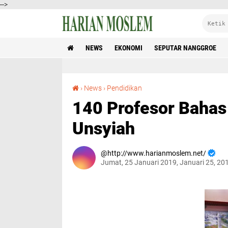
-->
NEWS
EKONOMI
SEPUTAR NANGGROE
140 Profesor Bahas Pemerataan Pendidikan di Unsyiah
›
News
›
Pendidikan
140 Profesor Bahas
Unsyiah
http://www.harianmoslem.net/
Jumat, 25 Januari 2019, Januari 25, 20