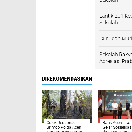
Lantik 201 Ke
Sekolah
Guru dan Muri
Sekolah Rakya
Apresiasi Pr
DIREKOMENDASIKAN
Quick Response
Bank Aceh - Ta
Brimob Polda Aceh
Gelar Sosialisas