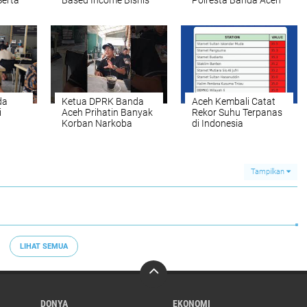
Serta
Based Income Bisnis
Polresta Banda Aceh
ar
Emas Naik 712%
Sita 80 Sepeda Motor
lang
Gunakan Knalpot
Brong
da
Ketua DPRK Banda
Aceh Kembali Catat
i
Aceh Prihatin Banyak
Rekor Suhu Terpanas
Korban Narkoba
di Indonesia
Tampilkan
LIHAT SEMUA
DONYA
EKONOMI