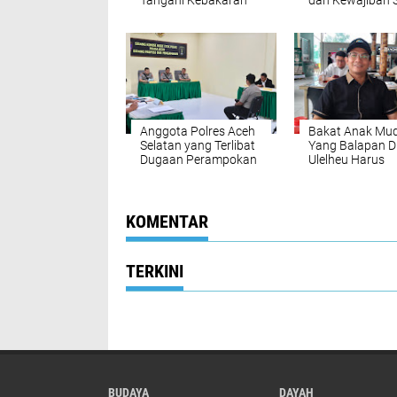
Tangani Kebakaran
dan Kewajiban 
Hutan di Lembah
Wirausaha Pint
Seulawah
Bagi PNS Menje
Pensiun
Anggota Polres Aceh
Bakat Anak Mu
Selatan yang Terlibat
Yang Balapan D
Dugaan Perampokan
Ulelheu Harus
Toko Emas Dijatuhkan
Disalurkan
Sanksi
Pemberhentian Tidak
Dengan Hormat
KOMENTAR
TERKINI
BUDAYA
DAYAH