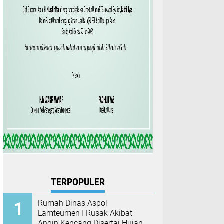
TERPOPULER
Rumah Dinas Aspol
Lamteumen I Rusak Akibat
Angin Kencang Disertai Hujan,