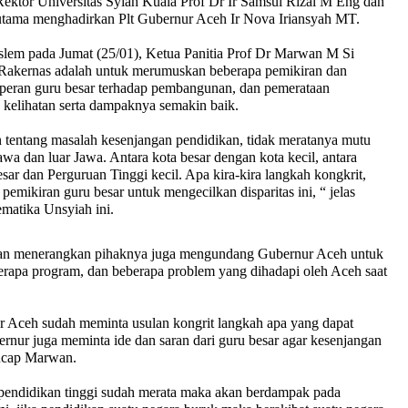
Rektor Universitas Syiah Kuala Prof Dr Ir Samsul Rizal M Eng dan
utama menghadirkan Plt Gubernur Aceh Ir Nova Iriansyah MT.
lem pada Jumat (25/01), Ketua Panitia Prof Dr Marwan M Si
Rakernas adalah untuk merumuskan beberapa pemikiran dan
 peran guru besar terhadap pembangunan, dan pemerataan
 kelihatan serta dampaknya semakin baik.
tentang masalah kesenjangan pendidikan, tidak meratanya mutu
awa dan luar Jawa. Antara kota besar dengan kota kecil, antara
sar dan Perguruan Tinggi kecil. Apa kira-kira langkah kongkrit,
pemikiran guru besar untuk mengecilkan disparitas ini, “ jelas
atika Unsyiah ini.
wan menerangkan pihaknya juga mengundang Gubernur Aceh untuk
apa program, dan beberapa problem yang dihadapi oleh Aceh saat
r Aceh sudah meminta usulan kongrit langkah apa yang dapat
rnur juga meminta ide dan saran dari guru besar agar kesenjangan
 ucap Marwan.
pendidikan tinggi sudah merata maka akan berdampak pada