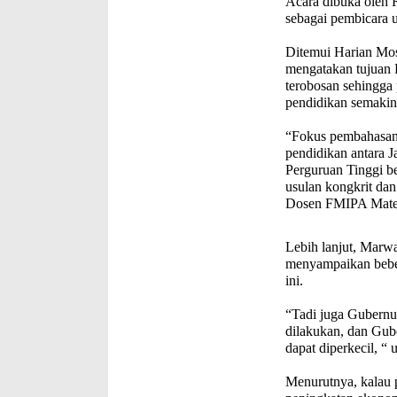
Acara dibuka oleh 
sebagai pembicara 
Ditemui Harian Mos
mengatakan tujuan 
terobosan sehingga
pendidikan semakin
“Fokus pembahasan 
pendidikan antara J
Perguruan Tinggi be
usulan kongkrit dan 
Dosen FMIPA Matem
Lebih lanjut, Mar
menyampaikan beber
ini.
“Tadi juga Gubernu
dilakukan, dan Gube
dapat diperkecil, “
Menurutnya, kalau 